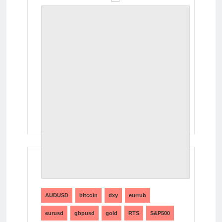
ТЕГИ
AUDUSD
bitcoin
dxy
eurrub
eurusd
gbpusd
gold
RTS
S&P500