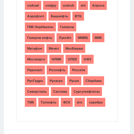
usdcad
usdjpy
usdrub
wti
Алроса
Аэрофлот
Башнефть
ВТБ
ГМК НорНикель
Газпром
Газпром нефть
Лукойл
ММВБ
ММК
Мегафон
Мечел
МосБиржа
Мосэнерго
НЛМК
ОПЕК
ОФЗ
Пересвет
Роснефть
Россети
РусГидро
Русагро
Русал
Сбербанк
Северсталь
Система
Сургутнефтегаз
ТМК
Татнефть
ФСК
мтс
серебро