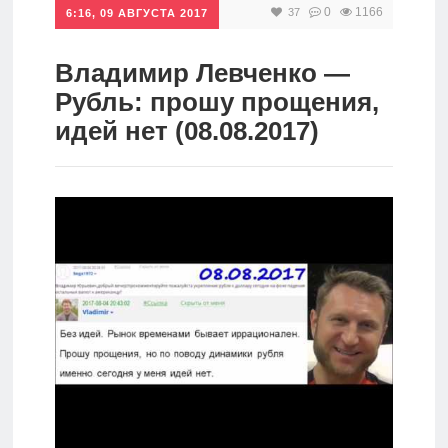
0
1166
37
6:16, 09 АВГУСТА 2017
Инвестиции
Рунет
Владимир Левченко —
Рубль: прошу прощения,
Дивиденды
идей нет (08.08.2017)
Волновой
анализ
Видео
Сделано
в России
Рунет