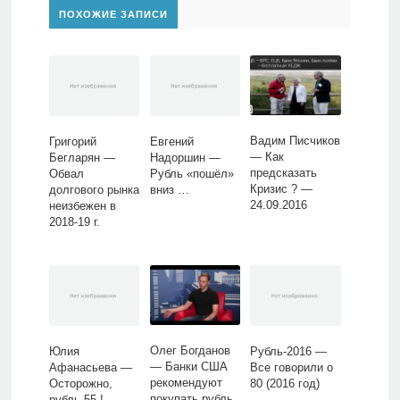
ПОХОЖИЕ ЗАПИСИ
Вадим Писчиков
Григорий
Евгений
— Как
Бегларян —
Надоршин —
предсказать
Обвал
Рубль «пошёл»
Кризис ? —
долгового рынка
вниз …
24.09.2016
неизбежен в
2018-19 г.
Олег Богданов
Юлия
Рубль-2016 —
— Банки США
Афанасьева —
Все говорили о
рекомендуют
Осторожно,
80 (2016 год)
покупать рубль
рубль 55 !