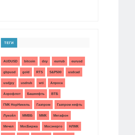
ТЕГИ
AUDUSD
bitcoin
dxy
eurrub
eurusd
gbpusd
gold
RTS
S&P500
usdcad
usdjpy
usdrub
wti
Алроса
Аэрофлот
Башнефть
ВТБ
ГМК НорНикель
Газпром
Газпром нефть
Лукойл
ММВБ
ММК
Мегафон
Мечел
МосБиржа
Мосэнерго
НЛМК