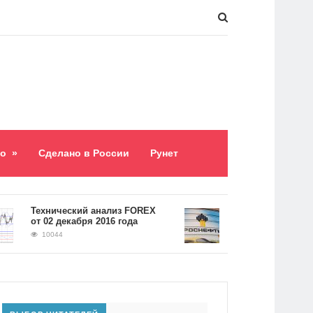
о
»
Сделано в России
Рунет
​Технический анализ FOREX
Долг «Роснефти» сос
от 02 декабря 2016 года
5,2 триллиона рублей
10044
9059