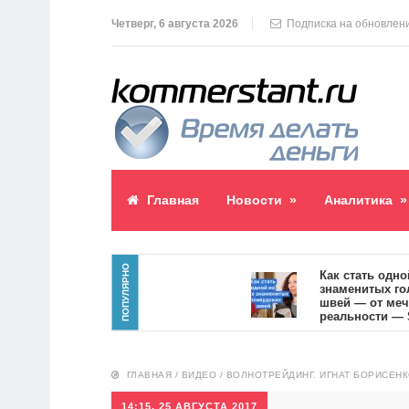
Четверг, 6 августа 2026
Подписка на обновлен
Главная
Новости
»
Аналитика
»
ПОПУЛЯРНО
аблик пост
Как стать одной из 
знаменитых голлив
швей — от мечты к
реальности — SVOI.
10551
ГЛАВНАЯ
/
ВИДЕО
/
ВОЛНОТРЕЙДИНГ. ИГНАТ БОРИСЕН
14:15, 25 АВГУСТА 2017