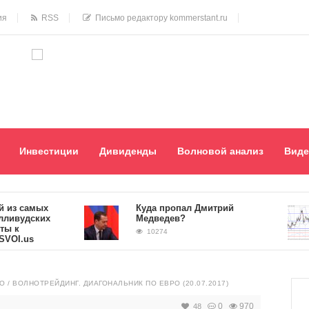
ия
RSS
Письмо редактору kommerstant.ru
Инвестиции
Дивиденды
Волновой анализ
Виде
самых
Куда пропал Дмитрий
удских
Медведев?
10274
us
КО
/
ВОЛНОТРЕЙДИНГ. ДИАГОНАЛЬНИК ПО ЕВРО (20.07.2017)
0
970
48