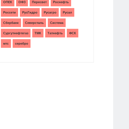
ОПЕК
ОФЗ
Пересвет
Роснефть
Россети
РусГидро
Русагро
Русал
Сбербанк
Северсталь
Система
Сургутнефтегаз
ТМК
Татнефть
ФСК
мтс
серебро