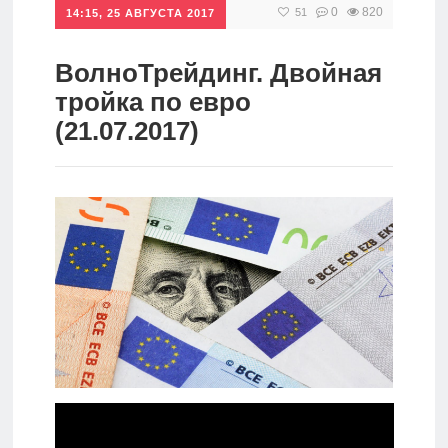
0
820
51
14:15, 25 АВГУСТА 2017
Инвестиции
Рунет
ВолноТрейдинг. Двойная
тройка по евро
Дивиденды
(21.07.2017)
Волновой
анализ
Видео
Сделано
в России
Рунет