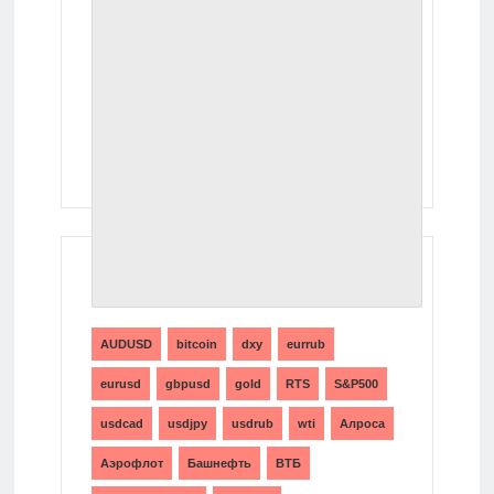
ТЕГИ
AUDUSD
bitcoin
dxy
eurrub
eurusd
gbpusd
gold
RTS
S&P500
usdcad
usdjpy
usdrub
wti
Алроса
Аэрофлот
Башнефть
ВТБ