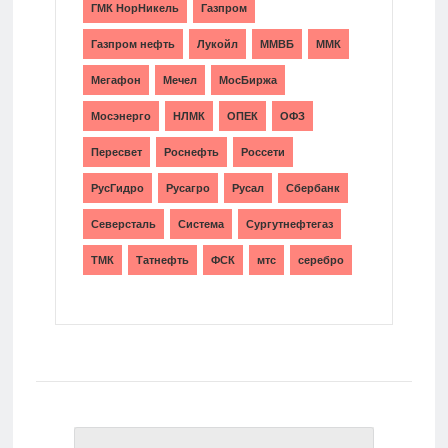
ГМК НорНикель
Газпром
Газпром нефть
Лукойл
ММВБ
ММК
Мегафон
Мечел
МосБиржа
Мосэнерго
НЛМК
ОПЕК
ОФЗ
Пересвет
Роснефть
Россети
РусГидро
Русагро
Русал
Сбербанк
Северсталь
Система
Сургутнефтегаз
ТМК
Татнефть
ФСК
мтс
серебро