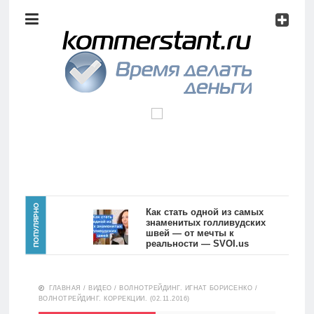
Аналитика
Инвестиции
Дивиденды
Волновой
анализ
Главная
ПОПУЛЯРНО
Как стать одной из самых
знаменитых голливудских
швей — от мечты к
Новости
Видео
реальности — SVOI.us
10559
Аналитика
ГЛАВНАЯ
/
ВИДЕО
/
ВОЛНОТРЕЙДИНГ. ИГНАТ БОРИСЕНКО
/
Сделано
ВОЛНОТРЕЙДИНГ. КОРРЕКЦИИ. (02.11.2016)
в России