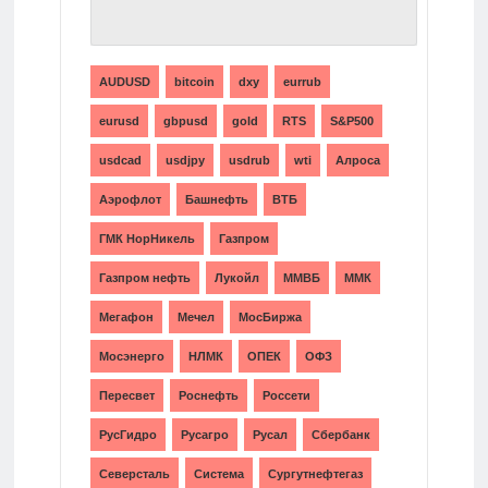
ТЕГИ
AUDUSD
bitcoin
dxy
eurrub
eurusd
gbpusd
gold
RTS
S&P500
usdcad
usdjpy
usdrub
wti
Алроса
Аэрофлот
Башнефть
ВТБ
ГМК НорНикель
Газпром
Газпром нефть
Лукойл
ММВБ
ММК
Мегафон
Мечел
МосБиржа
Мосэнерго
НЛМК
ОПЕК
ОФЗ
Пересвет
Роснефть
Россети
РусГидро
Русагро
Русал
Сбербанк
Северсталь
Система
Сургутнефтегаз