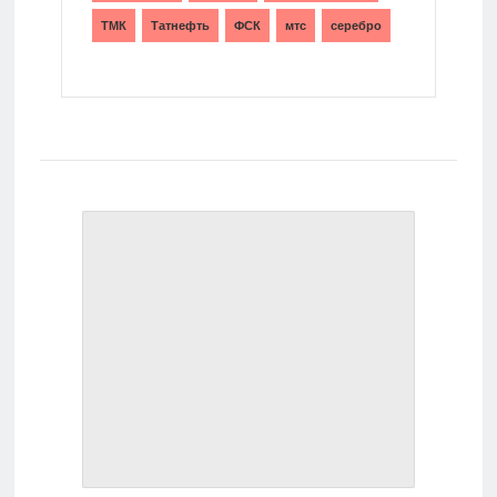
ТМК
Татнефть
ФСК
мтс
серебро