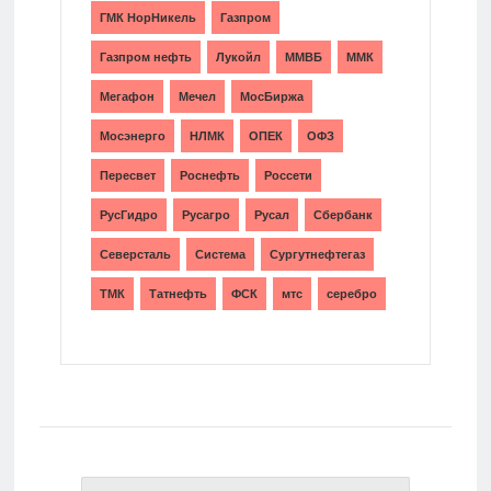
ГМК НорНикель
Газпром
Газпром нефть
Лукойл
ММВБ
ММК
Мегафон
Мечел
МосБиржа
Мосэнерго
НЛМК
ОПЕК
ОФЗ
Пересвет
Роснефть
Россети
РусГидро
Русагро
Русал
Сбербанк
Северсталь
Система
Сургутнефтегаз
ТМК
Татнефть
ФСК
мтс
серебро