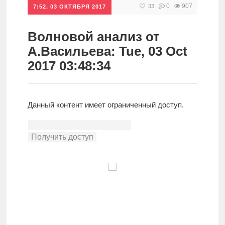
0
907
33
7:52, 03 ОКТЯБРЯ 2017
Инвестиции
Рунет
Волновой анализ от
А.Васильева: Tue, 03 Oct
Дивиденды
2017 03:48:34
Волновой
анализ
Данный контент имеет ограниченный доступ.
Видео
Сделано
в России
Рунет