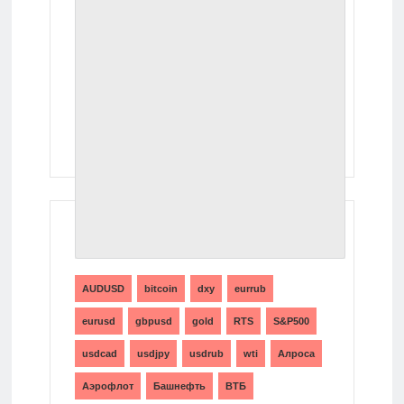
ТЕГИ
AUDUSD
bitcoin
dxy
eurrub
eurusd
gbpusd
gold
RTS
S&P500
usdcad
usdjpy
usdrub
wti
Алроса
Аэрофлот
Башнефть
ВТБ