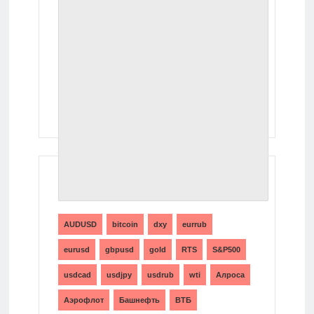
ТЕГИ
AUDUSD
bitcoin
dxy
eurrub
eurusd
gbpusd
gold
RTS
S&P500
usdcad
usdjpy
usdrub
wti
Алроса
Аэрофлот
Башнефть
ВТБ