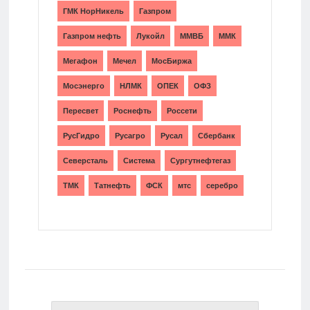
ГМК НорНикель
Газпром
Газпром нефть
Лукойл
ММВБ
ММК
Мегафон
Мечел
МосБиржа
Мосэнерго
НЛМК
ОПЕК
ОФЗ
Пересвет
Роснефть
Россети
РусГидро
Русагро
Русал
Сбербанк
Северсталь
Система
Сургутнефтегаз
ТМК
Татнефть
ФСК
мтс
серебро