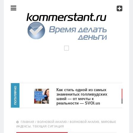
Аналитика
Инвестиции
Дивиденды
Волновой
анализ
Главная
ПОПУЛЯРНО
Как стать одной из самых
знаменитых голливудских
швей — от мечты к
Новости
Видео
реальности — SVOI.us
10559
Аналитика
ГЛАВНАЯ
/
ВОЛНОВОЙ АНАЛИЗ
/
ВОЛНОВОЙ АНАЛИЗ, МИРОВЫЕ
Сделано
ИНДЕКСЫ, ТЕКУЩАЯ СИТУАЦИЯ
в России