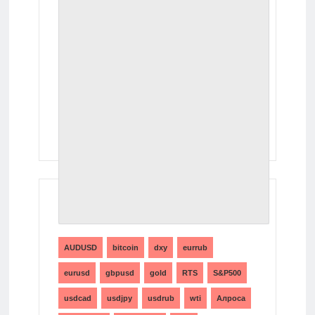
ТЕГИ
AUDUSD
bitcoin
dxy
eurrub
eurusd
gbpusd
gold
RTS
S&P500
usdcad
usdjpy
usdrub
wti
Алроса