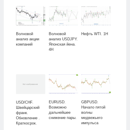
Волновой
Волновой
Нефть WTI. 1H
анализ акции
анализ USDJPY.
компаний
Японская йена.
4H
EURUSD.
GBPUSD.
USD/CHF.
Возможно
Начало пятой
Швейцарский
дальнейшее
волны
франк.
снижение пары.
медвежьего
Обновление .
импульса
Краткосрок.