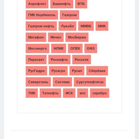
Аэрофлот
Башнефть
ВТБ
ГМК НорНикель
Газпром
Газпром нефть
Лукойл
ММВБ
ММК
Мегафон
Мечел
МосБиржа
Мосэнерго
НЛМК
ОПЕК
ОФЗ
Пересвет
Роснефть
Россети
РусГидро
Русагро
Русал
Сбербанк
Северсталь
Система
Сургутнефтегаз
ТМК
Татнефть
ФСК
мтс
серебро