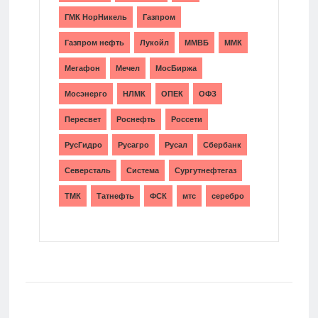
ГМК НорНикель
Газпром
Газпром нефть
Лукойл
ММВБ
ММК
Мегафон
Мечел
МосБиржа
Мосэнерго
НЛМК
ОПЕК
ОФЗ
Пересвет
Роснефть
Россети
РусГидро
Русагро
Русал
Сбербанк
Северсталь
Система
Сургутнефтегаз
ТМК
Татнефть
ФСК
мтс
серебро