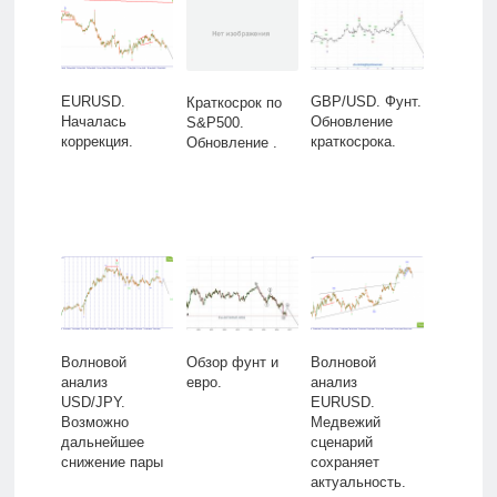
EURUSD.
GBP/USD. Фунт.
Краткосрок по
Началась
Обновление
S&P500.
коррекция.
краткосрока.
Обновление .
Волновой
Обзор фунт и
Волновой
анализ
евро.
анализ
USD/JPY.
EURUSD.
Возможно
Медвежий
дальнейшее
сценарий
снижение пары
сохраняет
актуальность.