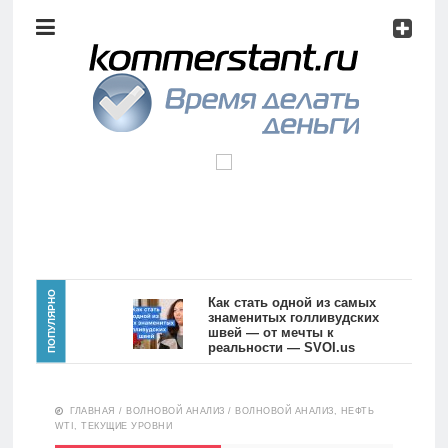
Аналитика
Инвестиции
Дивиденды
Волновой
анализ
Главная
ПОПУЛЯРНО
Как стать одной из самых
знаменитых голливудских
швей — от мечты к
Новости
Видео
реальности — SVOI.us
10557
Аналитика
ГЛАВНАЯ
/
ВОЛНОВОЙ АНАЛИЗ
/
ВОЛНОВОЙ АНАЛИЗ, НЕФТЬ
Сделано
WTI, ТЕКУЩИЕ УРОВНИ
в России