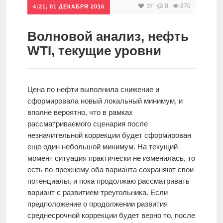
0
870
37
4:21, 01 ДЕКАБРЯ 2016
Инвестиции
Рунет
Волновой анализ, нефть
WTI, текущие уровни
Дивиденды
Волновой
Цена по нефти выполнила снижение и
анализ
сформировала новый локальный минимум, и
вполне вероятно, что в рамках
рассматриваемого сценария после
Видео
незначительной коррекции будет сформирован
еще один небольшой минимум. На текущий
момент ситуация практически не изменилась, то
Сделано
есть по-прежнему оба варианта сохраняют свои
в России
потенциалы, и пока продолжаю рассматривать
вариант с развитием треугольника. Если
предположение о продолжении развития
Рунет
среднесрочной коррекции будет верно то, после