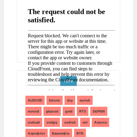
ТЕГИ
AUDUSD
bitcoin
dxy
eurrub
eurusd
gbpusd
gold
RTS
S&P500
usdcad
usdjpy
usdrub
wti
Алроса
Аэрофлот
Башнефть
ВТБ