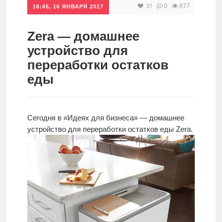
0
877
37
16:45, 16 ЯНВАРЯ 2017
Инвестиции
Рунет
Zera — домашнее
устройство для
Дивиденды
переработки остатков
еды
Волновой
анализ
Сегодня в «Идеях для бизнеса» — домашнее
Видео
устройство для переработки остатков еды Zera.
Сделано
в России
Рунет