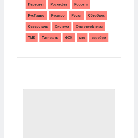
Пересвет
Роснефть
Россети
РусГидро
Русагро
Русал
Сбербанк
Северсталь
Система
Сургутнефтегаз
ТМК
Татнефть
ФСК
мтс
серебро