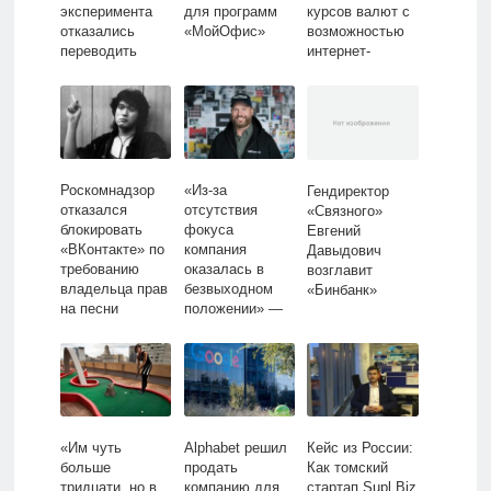
эксперимента
для программ
курсов валют с
отказались
«МойОфис»
возможностью
переводить
интернет-
работников на 6-
бронирования
часовой
рабочий день
Роскомнадзор
«Из-за
Гендиректор
отказался
отсутствия
«Связного»
блокировать
фокуса
Евгений
«ВКонтакте» по
компания
Давыдович
требованию
оказалась в
возглавит
владельца прав
безвыходном
«Бинбанк»
на песни
положении» —
Виктора Цоя
Как новые
соруководители
BitTorrent едва
не привели
компанию к
банкротству
«Им чуть
Alphabet решил
Кейс из России:
больше
продать
Как томский
тридцати, но в
компанию для
стартап Supl.Biz