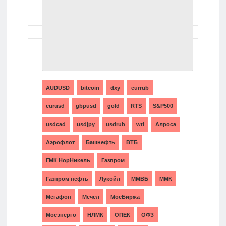
ТЕГИ
AUDUSD
bitcoin
dxy
eurrub
eurusd
gbpusd
gold
RTS
S&P500
usdcad
usdjpy
usdrub
wti
Алроса
Аэрофлот
Башнефть
ВТБ
ГМК НорНикель
Газпром
Газпром нефть
Лукойл
ММВБ
ММК
Мегафон
Мечел
МосБиржа
Мосэнерго
НЛМК
ОПЕК
ОФЗ