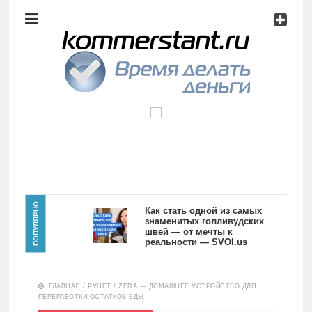
Аналитика
Инвестиции
Дивиденды
Волновой
анализ
Главная
ПОПУЛЯРНО
Как стать одной из самых
знаменитых голливудских
швей — от мечты к
Новости
Видео
реальности — SVOI.us
10557
Аналитика
ГЛАВНАЯ
/
РУНЕТ
/
ZERA — ДОМАШНЕЕ УСТРОЙСТВО ДЛЯ
Сделано
ПЕРЕРАБОТКИ ОСТАТКОВ ЕДЫ
в России