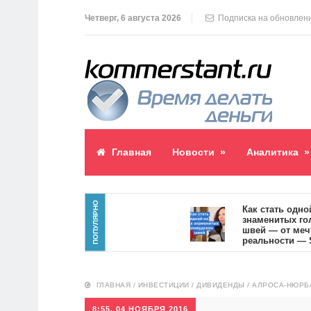
Четверг, 6 августа 2026
Подписка на обновлен
Главная
Новости
»
Аналитика
»
ПОПУЛЯРНО
паблик пост
Как стать одной из
знаменитых голлив
9
швей — от мечты к
реальности — SVOI
10551
ГЛАВНАЯ
/
ИНВЕСТИЦИИ
/
ДИВИДЕНДЫ
/
АЛРОСА-НЮРБА
8:55, 04 НОЯБРЯ 2016