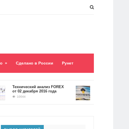
о
»
Сделано в России
Рунет
​Технический анализ FOREX
Долг «Роснефти» сос
от 02 декабря 2016 года
5,2 триллиона рубле
10044
9059