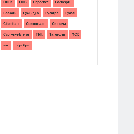
ОПЕК
ОФЗ
Пересвет
Роснефть
Россети
РусГидро
Русагро
Русал
Сбербанк
Северсталь
Система
Сургутнефтегаз
ТМК
Татнефть
ФСК
мтс
серебро