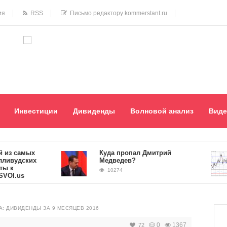
ия
RSS
Письмо редактору kommerstant.ru
Инвестиции
Дивиденды
Волновой анализ
Виде
 самых
Куда пропал Дмитрий
удских
Медведев?
10274
.us
: ДИВИДЕНДЫ ЗА 9 МЕСЯЦЕВ 2016
0
1367
72