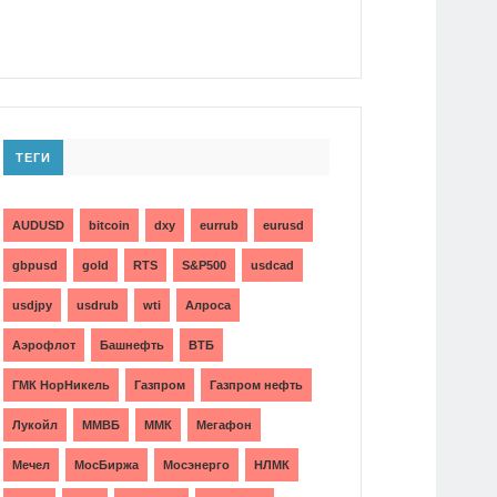
ТЕГИ
AUDUSD
bitcoin
dxy
eurrub
eurusd
gbpusd
gold
RTS
S&P500
usdcad
usdjpy
usdrub
wti
Алроса
Аэрофлот
Башнефть
ВТБ
ГМК НорНикель
Газпром
Газпром нефть
Лукойл
ММВБ
ММК
Мегафон
Мечел
МосБиржа
Мосэнерго
НЛМК