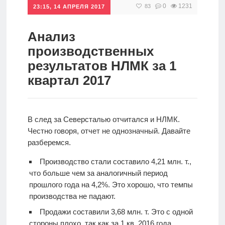
0
1231
83
23:15, 14 АПРЕЛЯ 2017
Инвестиции
Рунет
Анализ
производственных
Дивиденды
результатов НЛМК за 1
квартал 2017
Волновой
анализ
В след за Северсталью отчитался и НЛМК.
Видео
Честно говоря, отчет не однозначный. Давайте
разберемся.
Сделано
Производство стали составило 4,21 млн. т.,
в России
что больше чем за аналогичный период
прошлого года на 4,2%. Это хорошо, что темпы
производства не падают.
Рунет
Продажи составили 3,68 млн. т. Это с одной
стороны плохо, так как за 1 кв. 2016 года