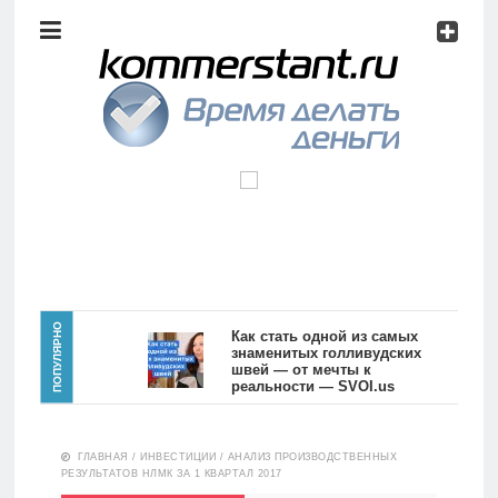
Аналитика
Инвестиции
Дивиденды
Волновой
анализ
Главная
ПОПУЛЯРНО
Как стать одной из самых
знаменитых голливудских
швей — от мечты к
Новости
Видео
реальности — SVOI.us
10559
Аналитика
ГЛАВНАЯ
/
ИНВЕСТИЦИИ
/
АНАЛИЗ ПРОИЗВОДСТВЕННЫХ
Сделано
РЕЗУЛЬТАТОВ НЛМК ЗА 1 КВАРТАЛ 2017
в России