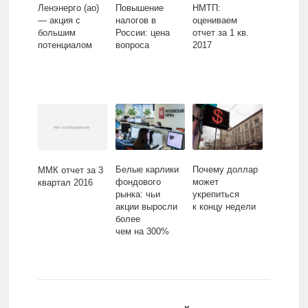
Ленэнерго (ао)
Повышение
НМТП:
— акция с
налогов в
оцениваем
большим
России: цена
отчет за 1 кв.
потенциалом
вопроса
2017
Белые карлики
Почему доллар
ММК отчет за 3
фондового
может
квартал 2016
рынка: чьи
укрепиться
акции выросли
к концу недели
более
чем на 300%