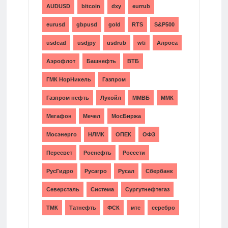
AUDUSD
bitcoin
dxy
eurrub
eurusd
gbpusd
gold
RTS
S&P500
usdcad
usdjpy
usdrub
wti
Алроса
Аэрофлот
Башнефть
ВТБ
ГМК НорНикель
Газпром
Газпром нефть
Лукойл
ММВБ
ММК
Мегафон
Мечел
МосБиржа
Мосэнерго
НЛМК
ОПЕК
ОФЗ
Пересвет
Роснефть
Россети
РусГидро
Русагро
Русал
Сбербанк
Северсталь
Система
Сургутнефтегаз
ТМК
Татнефть
ФСК
мтс
серебро