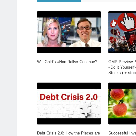
Will Gold’s «Non-Rally» Continue?
GMP Preview: W
«Do It Yourself
Stocks ( + stop
Turkey)
Debt Crisis 2.0: How the Pieces are
Successful Inve