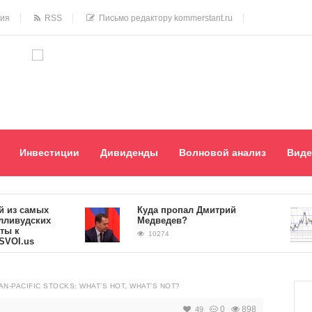
ния
RSS
Письмо редактору kommerstant.ru
Инвестиции
Дивиденды
Волновой анализ
Виде
 самых
Куда пропал Дмитрий
удских
Медведев?
10274
.us
AN-PACIFIC STOCKS: WHAT’S HOT, WHAT’S NOT?
0
898
49