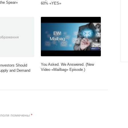
 the Spear»
60% «YES»
You Asked. We Answered. (New
Investors Should
Video «Mailbag» Episode.)
upply and Demand
 поля помечены
*