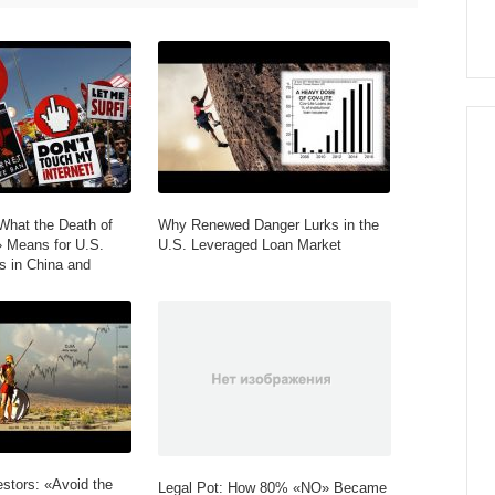
hat the Death of
Why Renewed Danger Lurks in the
» Means for U.S.
U.S. Leveraged Loan Market
s in China and
stors: «Avoid the
Legal Pot: How 80% «NO» Became