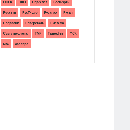
ОПЕК
ОФЗ
Пересвет
Роснефть
Россети
РусГидро
Русагро
Русал
Сбербанк
Северсталь
Система
Сургутнефтегаз
ТМК
Татнефть
ФСК
мтс
серебро