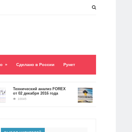
о
»
Сделано в России
Рунет
​Технический анализ FOREX
Долг «Роснефти» сос
от 02 декабря 2016 года
5,2 триллиона рубле
10045
9060