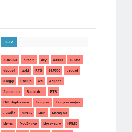
ТЕГИ
AUDUSD
bitcoin
dxy
eurrub
eurusd
gbpusd
gold
RTS
S&P500
usdcad
usdjpy
usdrub
wti
Алроса
Аэрофлот
Башнефть
ВТБ
ГМК НорНикель
Газпром
Газпром нефть
Лукойл
ММВБ
ММК
Мегафон
Мечел
МосБиржа
Мосэнерго
НЛМК