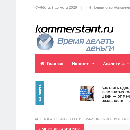
Суббота, 8 августа 2026
Подписка на обновле
Главная
Новости
»
Аналитика
»
ПОПУЛЯРНО
паблик пост
Как стать одной из
знаменитых голлив
7
швей — от мечты к
реальности — SVOI
10555
ГЛАВНАЯ
/
ВИДЕО
/
ELLIOTT WAVE INTERNATIONAL
/
ASI
7:50, 02 ДЕКАБРЯ 2016