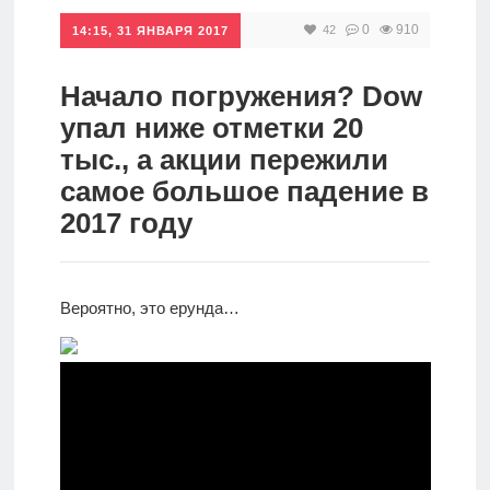
0
910
42
Инвестиции
14:15, 31 ЯНВАРЯ 2017
Рунет
Начало погружения? Dow
Дивиденды
упал ниже отметки 20
тыс., а акции пережили
Волновой
самое большое падение в
анализ
2017 году
Видео
Вероятно, это ерунда…
Сделано
в России
Рунет