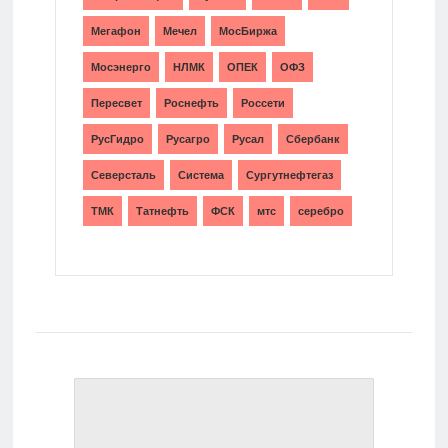
Мегафон
Мечел
МосБиржа
Мосэнерго
НЛМК
ОПЕК
ОФЗ
Пересвет
Роснефть
Россети
РусГидро
Русагро
Русал
Сбербанк
Северсталь
Система
Сургутнефтегаз
ТМК
Татнефть
ФСК
мтс
серебро