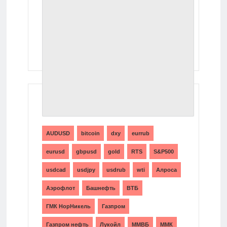
ТЕГИ
AUDUSD
bitcoin
dxy
eurrub
eurusd
gbpusd
gold
RTS
S&P500
usdcad
usdjpy
usdrub
wti
Алроса
Аэрофлот
Башнефть
ВТБ
ГМК НорНикель
Газпром
Газпром нефть
Лукойл
ММВБ
ММК