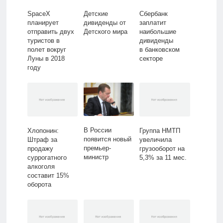
SpaceX
Детские
Сбербанк
планирует
дивиденды от
заплатит
отправить двух
Детского мира
наибольшие
туристов в
дивиденды
полет вокруг
в банковском
Луны в 2018
секторе
году
В России
Хлопонин:
Группа НМТП
появится новый
Штраф за
увеличила
премьер-
продажу
грузооборот на
министр
суррогатного
5,3% за 11 мес.
алкоголя
составит 15%
оборота