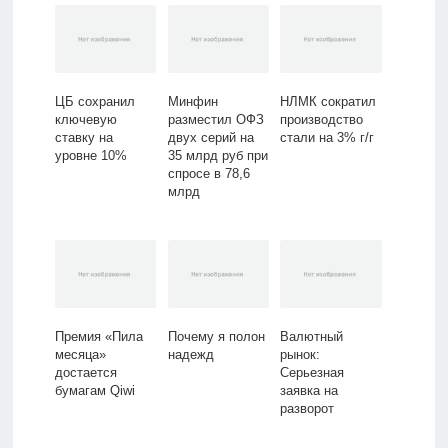
ЦБ сохранил
Минфин
НЛМК сократил
ключевую
разместил ОФЗ
производство
ставку на
двух серий на
стали на 3% г/г
уровне 10%
35 млрд руб при
спросе в 78,6
млрд
Премия «Пила
Почему я полон
Валютный
месяца»
надежд
рынок:
достается
Серьезная
бумагам Qiwi
заявка на
разворот