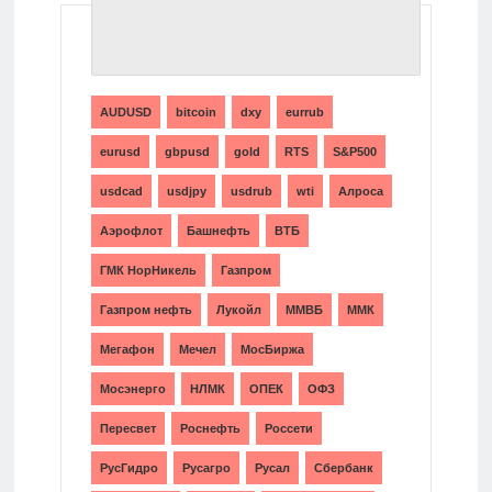
ТЕГИ
AUDUSD
bitcoin
dxy
eurrub
eurusd
gbpusd
gold
RTS
S&P500
usdcad
usdjpy
usdrub
wti
Алроса
Аэрофлот
Башнефть
ВТБ
ГМК НорНикель
Газпром
Газпром нефть
Лукойл
ММВБ
ММК
Мегафон
Мечел
МосБиржа
Мосэнерго
НЛМК
ОПЕК
ОФЗ
Пересвет
Роснефть
Россети
РусГидро
Русагро
Русал
Сбербанк