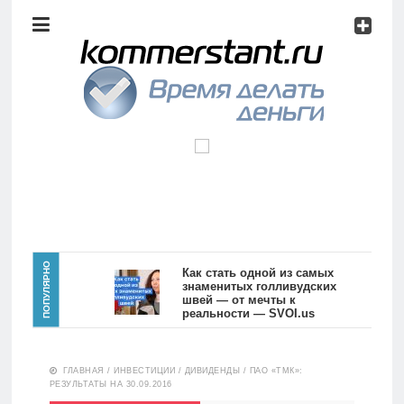
Аналитика
Инвестиции
Дивиденды
Волновой
анализ
Главная
ПОПУЛЯРНО
Как стать одной из самых
знаменитых голливудских
швей — от мечты к
Новости
Видео
реальности — SVOI.us
10557
Аналитика
ГЛАВНАЯ
/
ИНВЕСТИЦИИ
/
ДИВИДЕНДЫ
/
ПАО «ТМК»:
Сделано
РЕЗУЛЬТАТЫ НА 30.09.2016
в России