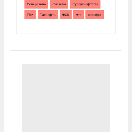
Северсталь
Система
Сургутнефтегаз
ТМК
Татнефть
ФСК
мтс
серебро