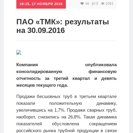
0
1061
68
18:15, 17 НОЯБРЯ 2016
Инвестиции
Рунет
ПАО «ТМК»: результаты
на 30.09.2016
Дивиденды
Волновой
анализ
Компания опубликовала
консолидированную финансовую
Видео
отчетность за третий квартал и девять
месяцев текущего года.
Сделано
Продажи бесшовных труб в третьем квартале
в России
показали положительную динамику,
увеличившись на 1,7%. Продажи сварных труб,
наоборот, снизились на 26,8%. Такая динамика
Рунет
показателей обусловлена сокращением
российского рынка трубной продукции в связи