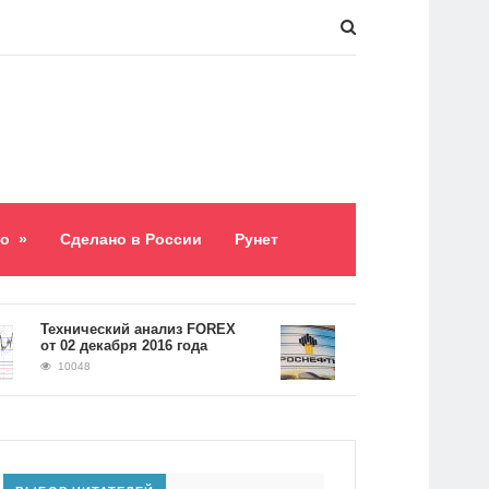
о
»
Сделано в России
Рунет
​Технический анализ FOREX
Долг «Роснефти» сост
от 02 декабря 2016 года
5,2 триллиона рублей
10048
9062