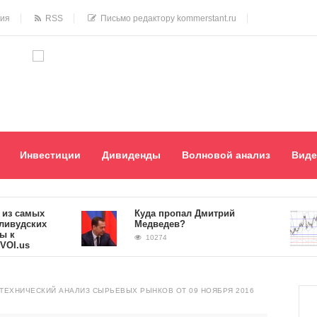
ния
RSS
Письмо редактору kommerstant.ru
Инвестиции
Дивиденды
Волновой анализ
Виде
амых
Куда пропал Дмитрий
дских
Медведев?
10274
s
ТЕХНИЧЕСКИЙ АНАЛИЗ СЫРЬЕВЫХ РЫНКОВ ОТ 09 НОЯБРЯ 2016