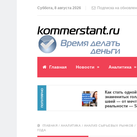
Суббота, 8 августа 2026
Подписка на обновле
Главная
Новости
»
Аналитика
»
ПОПУЛЯРНО
блик пост
Как стать одной из с
знаменитых голливу
швей — от мечты к
реальности — SVOI.u
10557
ГЛАВНАЯ
/
АНАЛИТИКА
/
АНАЛИЗ СЫРЬЕВЫХ РЫНКОВ
/
ГОДА