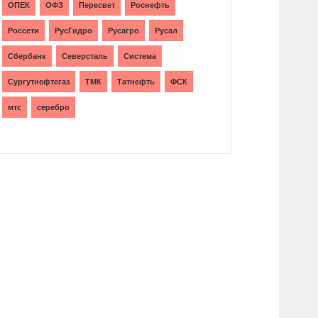
ОПЕК
ОФЗ
Пересвет
Роснефть
Россети
РусГидро
Русагро
Русал
Сбербанк
Северсталь
Система
Сургутнефтегаз
ТМК
Татнефть
ФСК
мтс
серебро