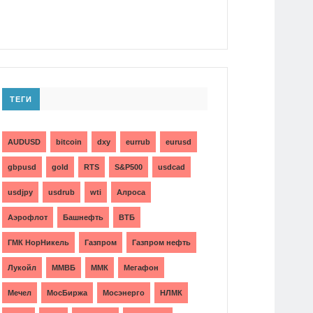
ТЕГИ
AUDUSD
bitcoin
dxy
eurrub
eurusd
gbpusd
gold
RTS
S&P500
usdcad
usdjpy
usdrub
wti
Алроса
Аэрофлот
Башнефть
ВТБ
ГМК НорНикель
Газпром
Газпром нефть
Лукойл
ММВБ
ММК
Мегафон
Мечел
МосБиржа
Мосэнерго
НЛМК