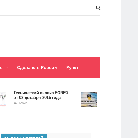
о
»
Сделано в России
Рунет
​Технический анализ FOREX
Долг «Роснефти» сос
от 02 декабря 2016 года
5,2 триллиона рубле
10045
9060