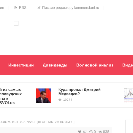
ния
RSS
Письмо редактору kommerstant.ru
Инвестиции
Дивиденды
Волновой анализ
Виде
 самых
Куда пропал Дмитрий
удских
Медведев?
10274
.us
ЕКЛОМ. ВЫПУСК №219 [ВТОРНИК, 29 НОЯБРЯ]
0
838
57