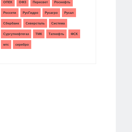
ОПЕК
ОФЗ
Пересвет
Роснефть
Россети
РусГидро
Русагро
Русал
Сбербанк
Северсталь
Система
Сургутнефтегаз
ТМК
Татнефть
ФСК
мтс
серебро