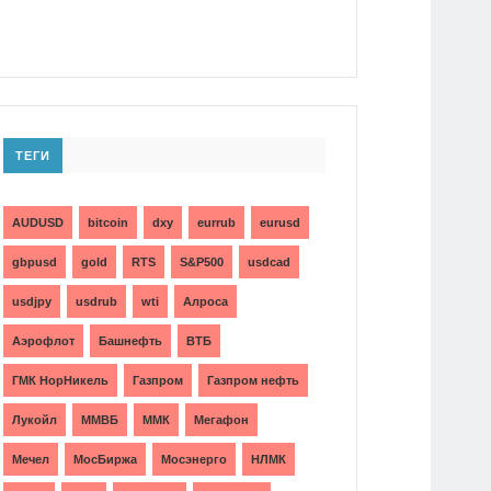
ТЕГИ
AUDUSD
bitcoin
dxy
eurrub
eurusd
gbpusd
gold
RTS
S&P500
usdcad
usdjpy
usdrub
wti
Алроса
Аэрофлот
Башнефть
ВТБ
ГМК НорНикель
Газпром
Газпром нефть
Лукойл
ММВБ
ММК
Мегафон
Мечел
МосБиржа
Мосэнерго
НЛМК