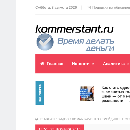
Суббота, 8 августа 2026
Подписка на обновле
Главная
Новости
»
Аналитика
»
ПОПУЛЯРНО
паблик пост
Как стать одной из
знаменитых голлив
7
швей — от мечты к
реальности — SVOI
10555
ГЛАВНАЯ
/
ВИДЕО
/
ROMAN PAVELKO
/
ТРЕЙДИНГ ЗА СТ
19:51, 29 НОЯБРЯ 2016