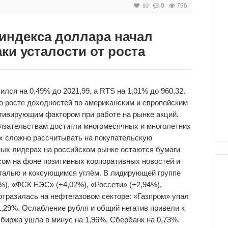
0
796
60
 индекса доллара начал
ки усталости от роста
лся на 0,49% до 2021,99, а RTS на 1,01% до 960,32.
о росте доходностей по американским и европейским
тивирующим фактором при работе на рынке акций.
язательствам достигли многомесячных и многолетних
ях сложно рассчитывать на покупательскую
ных лидерах на российском рынке остаются бумаги
сом на фоне позитивных корпоративных новостей и
сталью и коксующимся углём. В лидирующей группе
%), «ФСК ЕЭС» (+4,02%), «Россети» (+2,94%),
тразилась на нефтегазовом секторе: «Газпром» упал
,29%. Ослабление рубля и общий негатив привели к
биржа ушла в минус на 1,96%, Сбербанк на 0,73%.