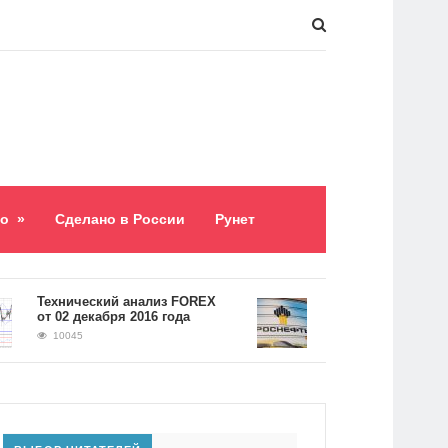
о
»
Сделано в России
Рунет
​Технический анализ FOREX
Долг «Роснефти» сост
от 02 декабря 2016 года
5,2 триллиона рублей
10045
9060