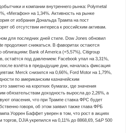
обытчики и компании внутреннего рынка: Polymetal
3%, «Мегафон» на 1,34%. Активность на рынке
фория от избрания Дональда Трампа на пост
орят об отсутствии интереса к российским активам.
ном для последних дней стиле. Dow Jones обновил
e продолжил снижаться. В фаворитах остаются
облигациям: Bank of America (+5,57%), Citigroup
ив, остаётся под давлением: Facebook упал на 3,31%,
го, после взлёта в предыдущие дни, началась фиксация
там: Merck снизился на 0,66%, Ford Motor на 1,79%,
ходности по американским казначейским
то заметно на коротких бумагах, где значения
ним обязательствам доходность выросла до 2,26%, а
вуют опасения, что при Трампе ставка ФРС будет
ственно говоря, об этом заявил также глава ФРБ
мпа Уоррен Баффет уверен в том, что рост в акциях
 торгов, DJIA укрепился на 0,11% до 8868,69, S&P 500