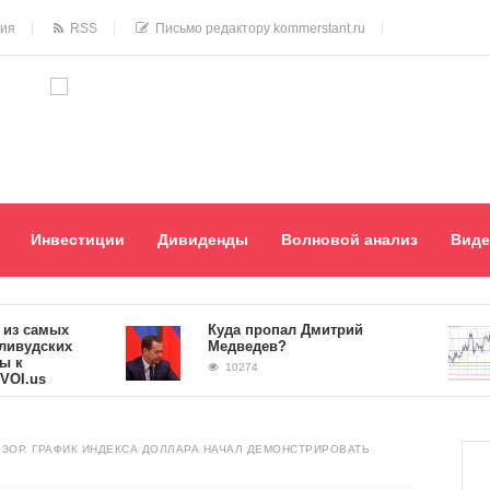
ния
RSS
Письмо редактору kommerstant.ru
Инвестиции
Дивиденды
Волновой анализ
Виде
самых
Куда пропал Дмитрий
дских
Медведев?
10274
us
ЗОР. ГРАФИК ИНДЕКСА ДОЛЛАРА НАЧАЛ ДЕМОНСТРИРОВАТЬ