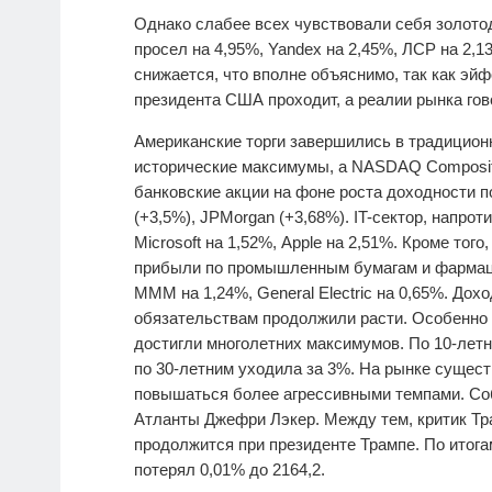
Однако слабее всех чувствовали себя золотод
просел на 4,95%, Yandex на 2,45%, ЛСР на 2,1
снижается, что вполне объяснимо, так как эй
президента США проходит, а реалии рынка гов
Американские торги завершились в традицион
исторические максимумы, а NASDAQ Composit
банковские акции на фоне роста доходности по 
(+3,5%), JPMorgan (+3,68%). IT-сектор, напрот
Microsoft на 1,52%, Apple на 2,51%. Кроме то
прибыли по промышленным бумагам и фармацев
MMM на 1,24%, General Electric на 0,65%. До
обязательствам продолжили расти. Особенно э
достигли многолетних максимумов. По 10-лет
по 30-летним уходила за 3%. На рынке сущест
повышаться более агрессивными темпами. Соб
Атланты Джефри Лэкер. Между тем, критик Тра
продолжится при президенте Трампе. По итогам
потерял 0,01% до 2164,2.