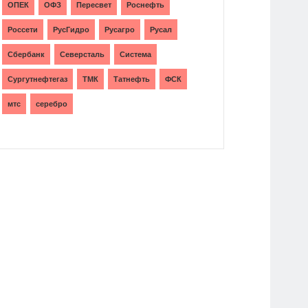
ОПЕК
ОФЗ
Пересвет
Роснефть
Россети
РусГидро
Русагро
Русал
Сбербанк
Северсталь
Система
Сургутнефтегаз
ТМК
Татнефть
ФСК
мтс
серебро