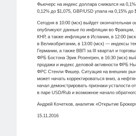
Фьючерс на индекс доллара снижался на 0,1% 
0,12% до $1,075, GBP/USD упала на 0,15% до $
Сегодня в 10:00 (мск) выйдет окончательная оц
опубликуют данные по инфляции во Франции, 
КНР, а также инфляции в Испании, в 12:00 (м
в Великобритании, в 13:00 (мск) — индексы 
Германии, а также ВВП за III квартал и торгов
ФРБ Бостона Эрик Розенгрен, в 16:30 (мск) в
продажи и индекс деловой активности ФРБ Нью
ФРС Стенли Фишер. Ситуация на внешних рынка
может начать корректироваться вниз, а нефтян
начал демонстрировать признаки усталости о
в паре USD/Rub и возможное начало обратног
Андрей Кочетков, аналитик «Открытие Брокер
15.11.2016