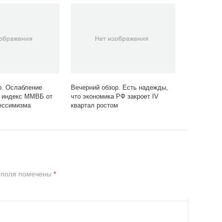
р. Ослабление
Вечерний обзор. Есть надежды,
т индекс ММВБ от
что экономика РФ закроет IV
ессимизма
квартал ростом
 поля помечены
*