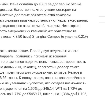
ыми. Иена ослабла до 108,1 за доллар, но это не
дексам. Естественно, что лучшим сектором на
0-летние долговые обязательства показали
стрировать признаки усталости от недельного ралли,
доходности по азиатским облигациям. Некоторые
ость американских казначейских обязательств
 века. К 8:50 (мск) Shanghai Composite упал на 0,21%
вать техническим. После двух недель активного
а баррель, появились признаки истощения
 того, активное падение цены повышает вероятность
ю добычи. И, наконец, перегретый доллар также
удет позитивом для рискованных активов. Резервы
8,93 тонны. К слову говоря, попытка кавалерийского
цию не увенчалась успехом, что создаёт возможность
rent укрепился на 1,60% до $45,14, WTI на 1,73% до
лась на 1,77% до $5459,77, никель на 1,38% до $11105,