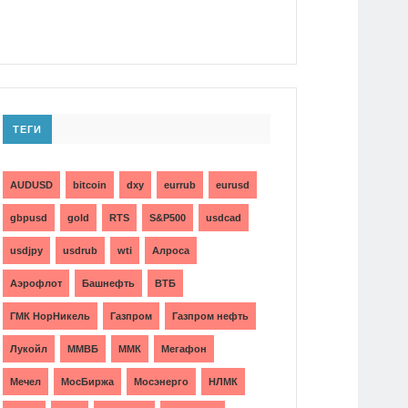
ТЕГИ
AUDUSD
bitcoin
dxy
eurrub
eurusd
gbpusd
gold
RTS
S&P500
usdcad
usdjpy
usdrub
wti
Алроса
Аэрофлот
Башнефть
ВТБ
ГМК НорНикель
Газпром
Газпром нефть
Лукойл
ММВБ
ММК
Мегафон
Мечел
МосБиржа
Мосэнерго
НЛМК