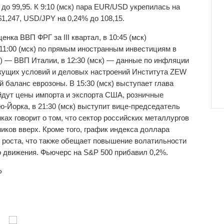
до 99,95. К 9:10 (мск) пара EUR/USD укрепилась на
1,247, USD/JPY на 0,24% до 108,15.
енка ВВП ФРГ за III квартал, в 10:45 (мск)
11:00 (мск) по прямым иностранным инвестициям в
ск) — ВВП Италии, в 12:30 (мск) — данные по инфляции
текущих условий и деловых настроений Института ZEW
ый баланс еврозоны. В 15:30 (мск) выступает глава
ыйдут цены импорта и экспорта США, розничные
-Йорка, в 21:30 (мск) выступит вице-председатель
х говорит о том, что сектор российских металлургов
иков вверх. Кроме того, график индекса доллара
т роста, что также обещает повышение волатильности
о движения. Фьючерс на S&P 500 прибавил 0,2%.
»