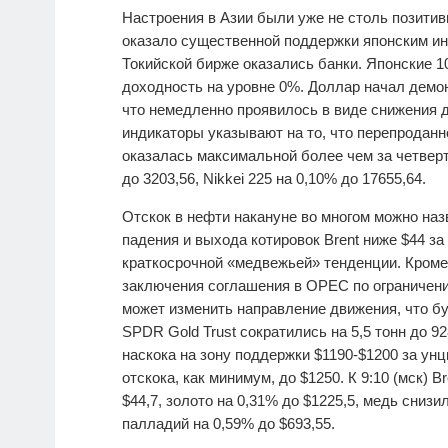
Настроения в Азии были уже не столь позитивн
оказало существенной поддержки японским ин
Токийской бирже оказались банки. Японские 1
доходность на уровне 0%. Доллар начал демон
что немедленно проявилось в виде снижения 
индикаторы указывают на то, что перепроданн
оказалась максимальной более чем за четверть
до 3203,56, Nikkei 225 на 0,10% до 17655,64.
Отскок в нефти накануне во многом можно наз
падения и выхода котировок Brent ниже $44 з
краткосрочной «медвежьей» тенденции. Кроме
заключения соглашения в OPEC по ограничени
может изменить направление движения, что б
SPDR Gold Trust сократились на 5,5 тонн до 92
наскока на зону поддержки $1190-$1200 за ун
отскока, как минимум, до $1250. К 9:10 (мск) B
$44,7, золото на 0,31% до $1225,5, медь снизи
палладий на 0,59% до $693,55.