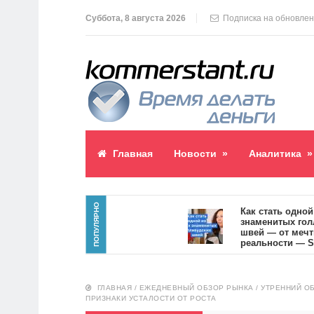
Суббота, 8 августа 2026
Подписка на обновле
Главная
Новости
»
Аналитика
»
ПОПУЛЯРНО
блик пост
Как стать одной из 
знаменитых голливу
швей — от мечты к
реальности — SVOI.
10554
ГЛАВНАЯ
/
ЕЖЕДНЕВНЫЙ ОБЗОР РЫНКА
/
УТРЕННИЙ ОБ
ПРИЗНАКИ УСТАЛОСТИ ОТ РОСТА