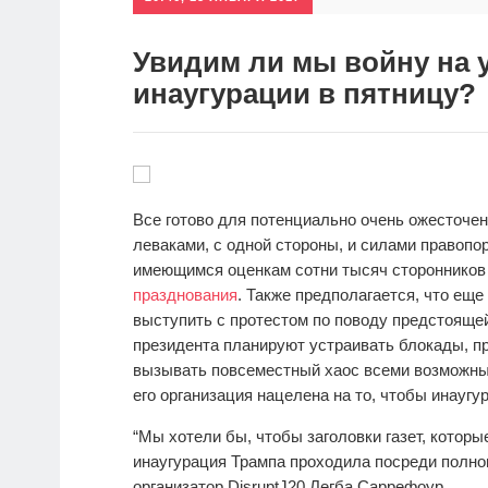
Увидим ли мы войну на 
инаугурации в пятницу?
Все готово для потенциально очень ожесточ
леваками, с одной стороны, и силами правопор
имеющимся оценкам сотни тысяч сторонников
празднования
. Также предполагается, что еще
выступить с протестом по поводу предстоящей
президента планируют устраивать блокады, 
вызывать повсеместный хаос всеми возможным
его организация нацелена на то, чтобы инауг
“Мы хотели бы, чтобы заголовки газет, которы
инаугурация Трампа проходила посреди полного
организатор DisruptJ20 Легба Саррефоур.