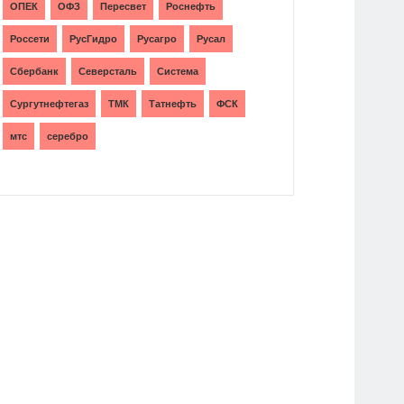
ОПЕК
ОФЗ
Пересвет
Роснефть
Россети
РусГидро
Русагро
Русал
Сбербанк
Северсталь
Система
Сургутнефтегаз
ТМК
Татнефть
ФСК
мтс
серебро