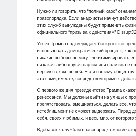
Нужно ли говорить, что “полный хаос” означ
правопорядка. Если анархисты начнут действо
этих служб вынуждены будут применить физи
официального “призыва к действиям” Disrupt
Успех Трампа подтверждает банкротство пред
использовать демократический процесс, как о
никакие выборы не могут легитимизировать ег
ни какая-либо другая партия или политик не с
версию тех же вещей. Если нашему обществу
это сами, вместе, посредством прямых действ
С первого же дня президентство Трампа окаже
ренессанса. Мы должны выйти на улицы с про
препятствовать, вмешиваться, делать все, чт
истеблишмент не сможет выдержать. Парад д
себя, своих любимых, и весь мир, от которого
Вдобавок к службам правопорядка многие стор