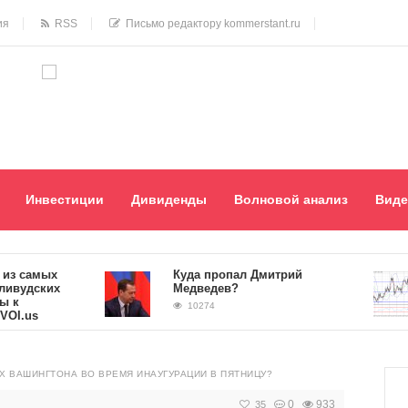
ия
RSS
Письмо редактору kommerstant.ru
Инвестиции
Дивиденды
Волновой анализ
Виде
амых
Куда пропал Дмитрий
дских
Медведев?
10274
s
Х ВАШИНГТОНА ВО ВРЕМЯ ИНАУГУРАЦИИ В ПЯТНИЦУ?
0
933
35