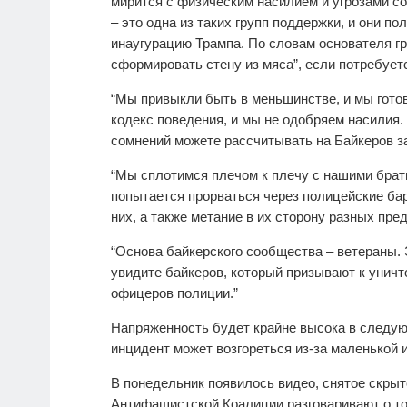
мирится с физическим насилием и угрозами со
– это одна из таких групп поддержки, и они по
инаугурацию Трампа. По словам основателя гру
сформировать стену из мяса”, если потребуе
“Мы привыкли быть в меньшинстве, и мы готов
кодекс поведения, и мы не одобряем насилия. 
сомнений можете рассчитывать на Байкеров за
“Мы сплотимся плечом к плечу с нашими брать
попытается прорваться через полицейские бар
них, а также метание в их сторону разных пр
“Основа байкерского сообщества – ветераны. 
увидите байкеров, который призывают к унич
офицеров полиции.”
Напряженность будет крайне высока в следую
инцидент может возгореться из-за маленькой 
В понедельник появилось видео, снятое скрыт
Антифашистской Коалиции разговаривают о то