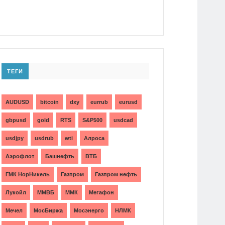
ТЕГИ
AUDUSD
bitcoin
dxy
eurrub
eurusd
gbpusd
gold
RTS
S&P500
usdcad
usdjpy
usdrub
wti
Алроса
Аэрофлот
Башнефть
ВТБ
ГМК НорНикель
Газпром
Газпром нефть
Лукойл
ММВБ
ММК
Мегафон
Мечел
МосБиржа
Мосэнерго
НЛМК