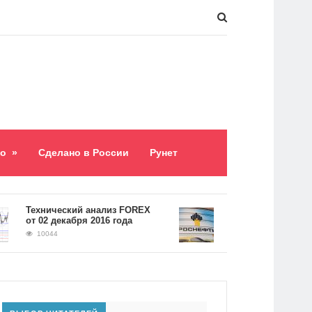
о
»
Сделано в России
Рунет
​Технический анализ FOREX
Долг «Роснефти» сост
от 02 декабря 2016 года
5,2 триллиона рублей
10044
9059