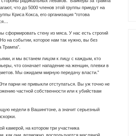
 стороны радикальных леваков. “Байкеры за Трампа”
лагают, что до 5000 членов этой группы приедут на
ппы Криса Кокса, его организация “готова
тся…
ы сформировать стену из мяса. У нас есть строгий
Но на событии, которое нам так нужно, вы без
 Трампа”.
ями, и мы встанем лицом к лицу с каждым, кто
ьеры, что означает нападение на женщин, плевки в
едметов. Мы ожидаем мирную передачу власти.”
Эти парни не привыкли отступаться. Вы уж точно не
тожению частной собственности или к убийствам
щую недели в Вашингтоне, а значит серьезный
искорки.
ой камерой, на котором три участника
м, как они, возможно, воспользуются масляной