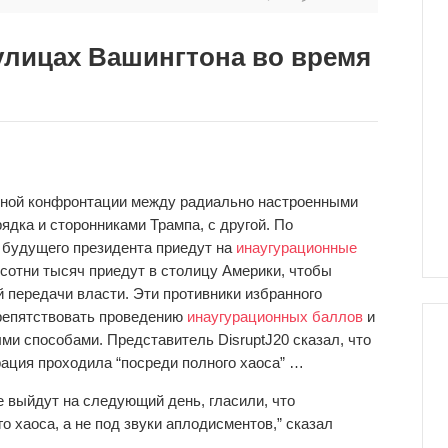
улицах Вашингтона во время
енной конфронтации между радиально настроенными
ядка и сторонниками Трампа, с другой. По
 будущего президента приедут на
инаугурационные
 сотни тысяч приедут в столицу Америки, чтобы
 передачи власти. Эти противники избранного
препятствовать проведению
инаугурационных баллов
и
и способами. Представитель DisruptJ20 сказал, что
урация проходила “посреди полного хаоса” …
е выйдут на следующий день, гласили, что
 хаоса, а не под звуки аплодисментов,” сказал