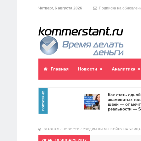
Четверг, 6 августа 2026
Подписка на обновлен
Главная
Новости
»
Аналитика
»
ПОПУЛЯРНО
блик пост
Как стать одной из с
знаменитых голливу
швей — от мечты к
реальности — SVOI.u
10551
ГЛАВНАЯ
/
НОВОСТИ
/
УВИДИМ ЛИ МЫ ВОЙНУ НА УЛИЦА
20:46, 18 ЯНВАРЯ 2017