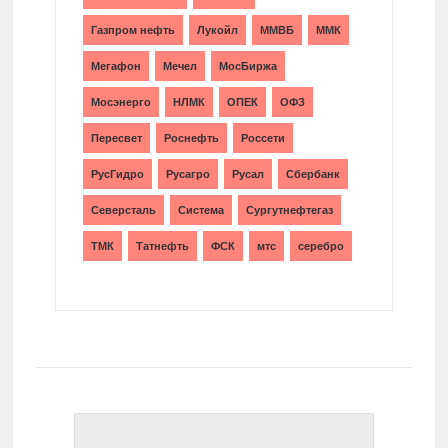
Газпром нефть
Лукойл
ММВБ
ММК
Мегафон
Мечел
МосБиржа
Мосэнерго
НЛМК
ОПЕК
ОФЗ
Пересвет
Роснефть
Россети
РусГидро
Русагро
Русал
Сбербанк
Северсталь
Система
Сургутнефтегаз
ТМК
Татнефть
ФСК
мтс
серебро