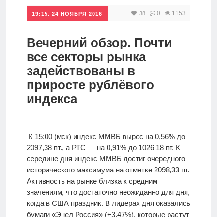
0
1153
38
Инвестиции
19:15, 24 НОЯБРЯ 2016
Рунет
Вечерний обзор. Почти
Дивиденды
все секторы рынка
задействованы в
Волновой
приросте рублёвого
анализ
индекса
Видео
К 15:00 (мск) индекс ММВБ вырос на 0,56% до
2097,38 пт., а РТС — на 0,91% до 1026,18 пт. К
Сделано
середине дня индекс ММВБ достиг очередного
в России
исторического максимума на отметке 2098,33 пт.
Активность на рынке близка к средним
значениям, что достаточно неожиданно для дня,
Рунет
когда в США праздник. В лидерах дня оказались
бумаги «Энел Россия» (+3,47%), которые растут