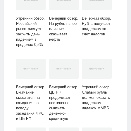
Утренний обзор.
Вечерний обзор.
Вечерний обзор.
Российский
На рубль явное
Рубль получает
рынок рискует
влияние
поддержку за
закрыть день
оказывает
счёт налогов
падением в
нефть
пределах 0,5%
Вечерний обзор.
Вечерний обзор.
Утренний обзор.
Внимание
ЦБ РФ
Слабый рубль
сместится на
продолжает
должен оказать
ожидания по
постепенно
поддержку
поводу
смягчать
индексу ММВБ
заседания ФРС
денежно-
и ЦБ РФ
кредитную
политику