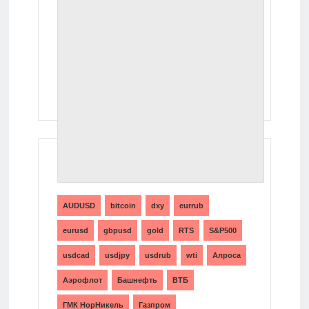
ТЕГИ
AUDUSD
bitcoin
dxy
eurrub
eurusd
gbpusd
gold
RTS
S&P500
usdcad
usdjpy
usdrub
wti
Алроса
Аэрофлот
Башнефть
ВТБ
ГМК НорНикель
Газпром