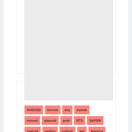
ТЕГИ
AUDUSD
bitcoin
dxy
eurrub
eurusd
gbpusd
gold
RTS
S&P500
usdcad
usdjpy
usdrub
wti
Алроса