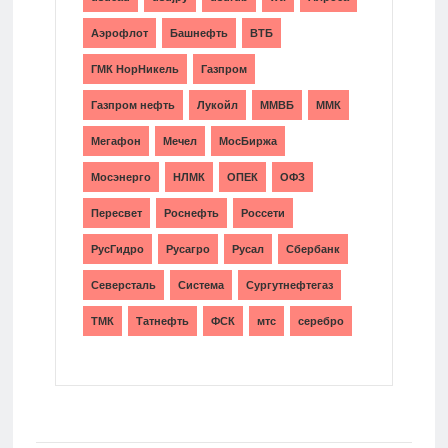
Аэрофлот
Башнефть
ВТБ
ГМК НорНикель
Газпром
Газпром нефть
Лукойл
ММВБ
ММК
Мегафон
Мечел
МосБиржа
Мосэнерго
НЛМК
ОПЕК
ОФЗ
Пересвет
Роснефть
Россети
РусГидро
Русагро
Русал
Сбербанк
Северсталь
Система
Сургутнефтегаз
ТМК
Татнефть
ФСК
мтс
серебро