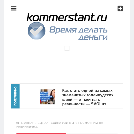
Аналитика
Инвестиции
Дивиденды
Волновой
анализ
Главная
ПОПУЛЯРНО
Как стать одной из самых
знаменитых голливудских
швей — от мечты к
Новости
Видео
реальности — SVOI.us
10551
Аналитика
ГЛАВНАЯ
/
ВИДЕО
/
ВОЙНА ИЛИ МИР? ПОСМОТРИМ НА
Сделано
ПЕРСПЕКТИВЫ.
в России