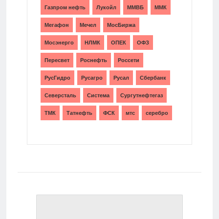
Газпром нефть
Лукойл
ММВБ
ММК
Мегафон
Мечел
МосБиржа
Мосэнерго
НЛМК
ОПЕК
ОФЗ
Пересвет
Роснефть
Россети
РусГидро
Русагро
Русал
Сбербанк
Северсталь
Система
Сургутнефтегаз
ТМК
Татнефть
ФСК
мтс
серебро