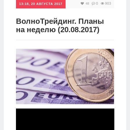
0
903
48
13:18, 20 АВГУСТА 2017
Инвестиции
Рунет
ВолноТрейдинг. Планы
на неделю (20.08.2017)
Дивиденды
Волновой
анализ
Видео
Сделано
в России
Рунет