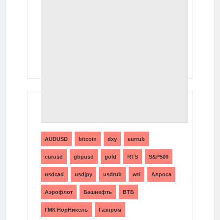
ТЕГИ
AUDUSD
bitcoin
dxy
eurrub
eurusd
gbpusd
gold
RTS
S&P500
usdcad
usdjpy
usdrub
wti
Алроса
Аэрофлот
Башнефть
ВТБ
ГМК НорНикель
Газпром