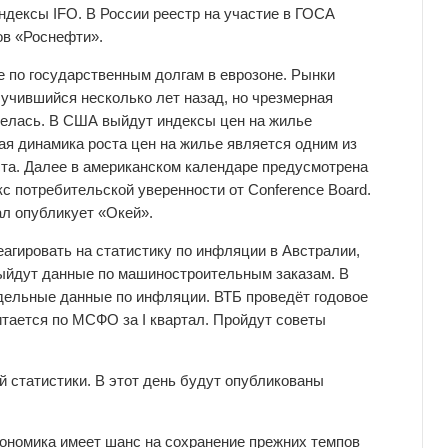
индексы IFO. В России реестр на участие в ГОСА
ов «Роснефти».
е по государственным долгам в еврозоне. Рынки
лучившийся несколько лет назад, но чрезмерная
делась. В США выйдут индексы цен на жилье
вая динамика роста цен на жилье является одним из
та. Далее в американском календаре предусмотрена
кс потребительской уверенности от Conference Board.
ал опубликует «Окей».
агировать на статистику по инфляции в Австралии,
выйдут данные по машиностроительным заказам. В
дельные данные по инфляции. ВТБ проведёт годовое
ается по МСФО за I квартал. Пройдут советы
й статистики. В этот день будут опубликованы
кономика имеет шанс на сохранение прежних темпов