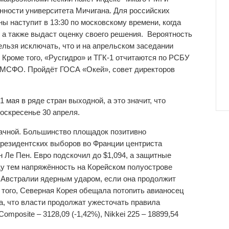
нности университета Мичигана. Для российских
ны наступит в 13:30 по московскому времени, когда
 а также выдаст оценку своего решения. Вероятность
ельзя исключать, что и на апрельском заседании
. Кроме того, «Русгидро» и ТГК-1 отчитаются по РСБУ
л по МСФО. Пройдёт ГОСА «Окей», совет директоров
 мая в ряде стран выходной, а это значит, что
оскресенье 30 апреля.
ачной. Большинство площадок позитивно
президентских выборов во Франции центриста
 Ле Пен. Евро подскочил до $1,094, а защитные
у тем напряжённость на Корейском полуострове
а Австралии ядерным ударом, если она продолжит
 того, Северная Корея обещала потопить авианосец
а, что власти продолжат ужесточать правила
omposite – 3128,09 (-1,42%), Nikkei 225 – 18899,54