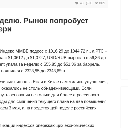
0
865
43
еделю. Рынок попробует
ери
Индекс ММВБ подрос с 1916,29 до 1944,72 п., а РТС –
а с $1,0612 до $1,0727, USD/RUB выросла с 56,36 до
ent упала за неделю с $55,89 до $51,96 за баррель.
поднялся с 2328,95 до 2348,69 п.
ечивые сигналы. Если в Китае наметились улучшения,
т оказались не столь обнадёживающими. Если
нуть основания не только для более агрессивного
воды для смягчения текущего плана на два повышения
наем 3 мая, а на предстоящей неделе российских
бликации индексов опережающих экономических