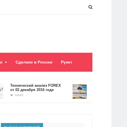
о
»
Сделано в России
Рунет
​Технический анализ FOREX
Долг «Роснефти» сост
от 02 декабря 2016 года
5,2 триллиона рублей
10045
9060