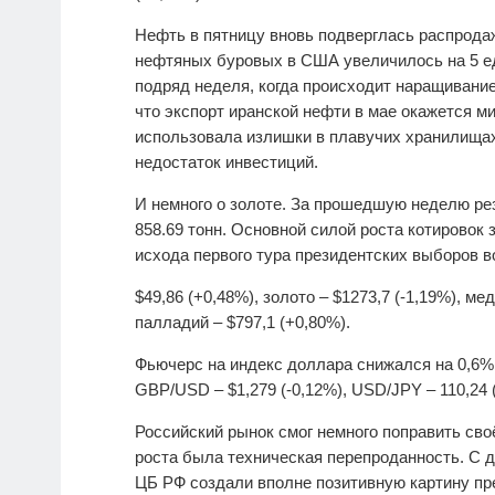
Нефть в пятницу вновь подверглась распрода
нефтяных буровых в США увеличилось на 5 еди
подряд неделя, когда происходит наращивание
что экспорт иранской нефти в мае окажется м
использовала излишки в плавучих хранилищах
недостаток инвестиций.
И немного о золоте. За прошедшую неделю рез
858.69 тонн. Основной силой роста котировок
исхода первого тура президентских выборов во 
$49,86 (+0,48%), золото – $1273,7 (-1,19%), ме
палладий – $797,1 (+0,80%).
Фьючерс на индекс доллара снижался на 0,6% д
GBP/USD – $1,279 (-0,12%), USD/JPY – 110,24 
Российский рынок смог немного поправить св
роста была техническая перепроданность. С д
ЦБ РФ создали вполне позитивную картину пр