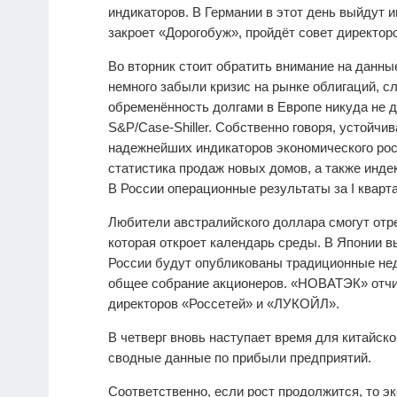
индикаторов. В Германии в этот день выйдут 
закроет «Дорогобуж», пройдёт совет директор
Во вторник стоит обратить внимание на данны
немного забыли кризис на рынке облигаций, с
обременённость долгами в Европе никуда не 
S&P/Case-Shiller. Собственно говоря, устойчи
надежнейших индикаторов экономического рос
статистика продаж новых домов, а также инде
В России операционные результаты за I кварт
Любители австралийского доллара смогут отре
которая откроет календарь среды. В Японии 
России будут опубликованы традиционные не
общее собрание акционеров. «НОВАТЭК» отчит
директоров «Россетей» и «ЛУКОЙЛ».
В четверг вновь наступает время для китайско
сводные данные по прибыли предприятий.
Соответственно, если рост продолжится, то э