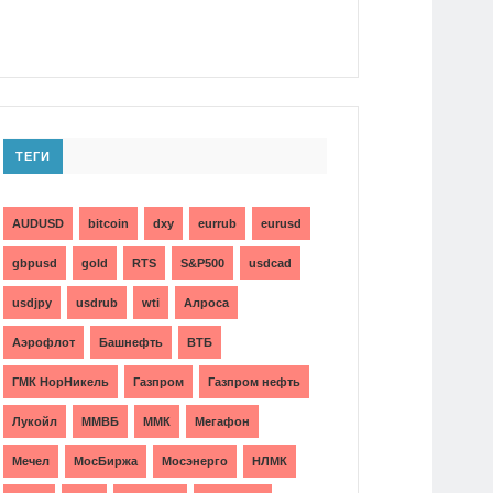
ТЕГИ
AUDUSD
bitcoin
dxy
eurrub
eurusd
gbpusd
gold
RTS
S&P500
usdcad
usdjpy
usdrub
wti
Алроса
Аэрофлот
Башнефть
ВТБ
ГМК НорНикель
Газпром
Газпром нефть
Лукойл
ММВБ
ММК
Мегафон
Мечел
МосБиржа
Мосэнерго
НЛМК