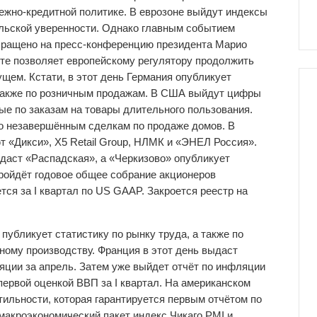
ежно-кредитной политике. В еврозоне выйдут индексы
ельской уверенности. Однако главным событием
бращено на пресс-конференцию президента Марио
арте позволяет европейскому регулятору продолжить
щем. Кстати, в этот день Германия опубликует
 также по розничным продажам. В США выйдут цифры
ые по заказам на товары длительного пользования.
по незавершённым сделкам по продаже домов. В
т «Дикси», X5 Retail Group, НЛМК и «ЭНЕЛ Россия».
даст «Распадская», а «Черкизово» опубликует
Пройдёт годовое общее собрание акционеров
тся за I квартал по US GAAP. Закроется реестр на
убликует статистику по рынку труда, а также по
ому производству. Франция в этот день выдаст
ляции за апрель. Затем уже выйдет отчёт по инфляции
первой оценкой ВВП за I квартал. На американском
ильности, которая гарантируется первым отчётом по
макроэкономический пакет индекс Чикаго PMI и