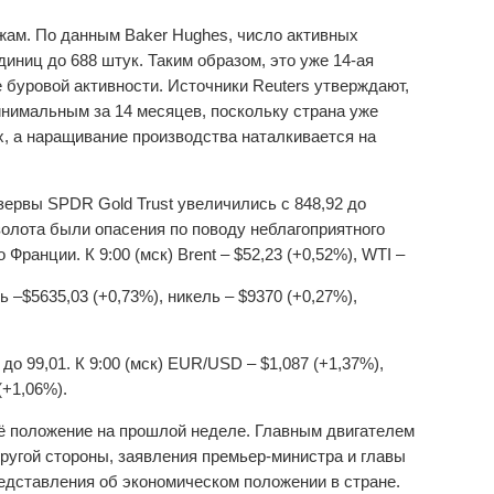
жам. По данным Baker Hughes, число активных
ниц до 688 штук. Таким образом, это уже 14-ая
 буровой активности. Источники Reuters утверждают,
инимальным за 14 месяцев, поскольку страна уже
, а наращивание производства наталкивается на
ервы SPDR Gold Trust увеличились с 848,92 до
 золота были опасения по поводу неблагоприятного
Франции. К 9:00 (мск) Brent – $52,23 (+0,52%), WTI –
дь –$5635,03 (+0,73%), никель – $9370 (+0,27%),
о 99,01. К 9:00 (мск) EUR/USD – $1,087 (+1,37%),
(+1,06%).
оё положение на прошлой неделе. Главным двигателем
ругой стороны, заявления премьер-министра и главы
едставления об экономическом положении в стране.