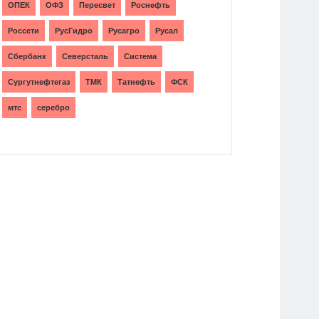
ОПЕК
ОФЗ
Пересвет
Роснефть
Россети
РусГидро
Русагро
Русал
Сбербанк
Северсталь
Система
Сургутнефтегаз
ТМК
Татнефть
ФСК
мтс
серебро