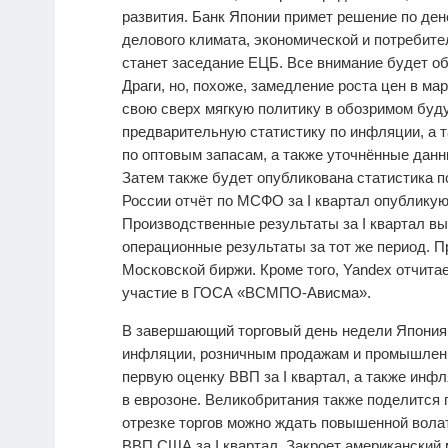
развития. Банк Японии примет решение по ден
делового климата, экономической и потребит
станет заседание ЕЦБ. Все внимание будет о
Драги, но, похоже, замедление роста цен в м
свою сверх мягкую политику в обозримом буду
предварительную статистику по инфляции, а
по оптовым запасам, а также уточнённые данн
Затем также будет опубликована статистика 
России отчёт по МСФО за I квартал опубликую
Производственные результаты за I квартал вы
операционные результаты за тот же период. 
Московской биржи. Кроме того, Yandex отчитае
участие в ГОСА «ВСМПО-Ависма».
В завершающий торговый день недели Япония п
инфляции, розничным продажам и промышленн
первую оценку ВВП за I квартал, а также инф
в еврозоне. Великобритания также поделится 
отрезке торгов можно ждать повышенной волат
ВВП США за I квартал. Закроет американский 