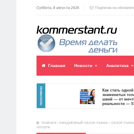
Суббота, 8 августа 2026
Подписка на обновле
Главная
Новости
»
Аналитика
»
ПОПУЛЯРНО
блик пост
Как стать одной из с
знаменитых голливу
швей — от мечты к
реальности — SVOI.u
10555
ГЛАВНАЯ
/
ЕЖЕДНЕВНЫЙ ОБЗОР РЫНКА
/
ОБЗОР РЫНК
ПОТЕРИ