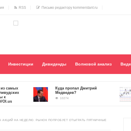
ния
RSS
Письмо редактору kommerstant.ru
Инвестиции
Дивиденды
Волновой анализ
Виде
амых
Куда пропал Дмитрий
дских
Медведев?
10274
s
А АКЦИЙ НА НЕДЕЛЮ. РЫНОК ПОПРОБУЕТ ОТЫГРАТЬ ПЯТНИЧНЫЕ