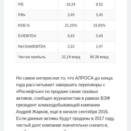
Р/Е
16,24
8,52
Р/Bv
3,45
2,45
ROE.%
21,25%
33,65%
EV/EBITDA
6,63
5,49
Net Debt/EBITDA
2,22
1,47
Чистая прибыль
32,19 млрд
90,38 млрд
Но самое интересное то, что АЛРОСА до конца
года рассчитывает завершить переговоры с
«Роснефтью» по продаже своих газовых
активов, сообщил журналистам в рамках ВЭФ
президент алмазодобывающей компании
Андрей Жарков, еще в начале сентября 2016.
Если данные активы будут проданы в 2017 году,
чистый долг компании значительно снизится,