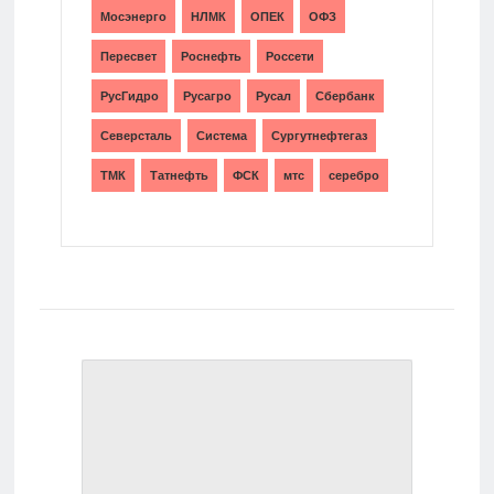
Мосэнерго
НЛМК
ОПЕК
ОФЗ
Пересвет
Роснефть
Россети
РусГидро
Русагро
Русал
Сбербанк
Северсталь
Система
Сургутнефтегаз
ТМК
Татнефть
ФСК
мтс
серебро