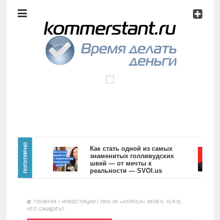
Аналитика
Инвестиции
Дивиденды
Волновой
анализ
Главная
ПОПУЛЯРНО
Как стать одной из самых
знаменитых голливудских
швей — от мечты к
Новости
Видео
реальности — SVOI.us
10551
Аналитика
ГЛАВНАЯ
/
ИНВЕСТИЦИИ
/
ПАО АК «АЛРОСА» (MOEX: ALRS),
Сделано
ЧТО ОЖИДАТЬ?
в России