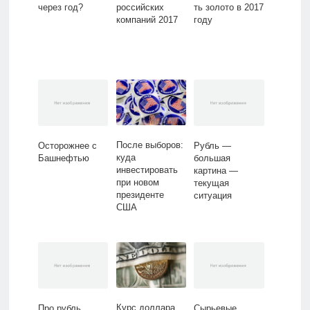
через год?
российских
ть золото в 2017
компаний 2017
году
После выборов:
Осторожнее с
Рубль —
куда
Башнефтью
большая
инвестировать
картина —
при новом
текущая
президенте
ситуация
США
Курс доллара
Про рубль
Сырьевые