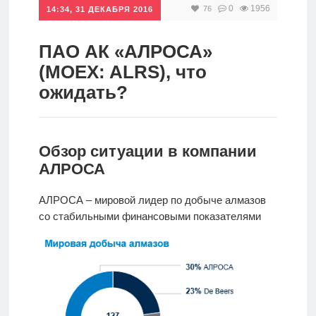
0
1956
76
14:34, 31 ДЕКАБРЯ 2016
Инвестиции
Рунет
ПАО АК «АЛРОСА»
(MOEX: ALRS), что
Дивиденды
ожидать?
Волновой
анализ
Обзор ситуации в компании
АЛРОСА
Видео
АЛРОСА – мировой лидер по добыче алмазов
со стабильными финансовыми показателями
Сделано
в России
Рунет