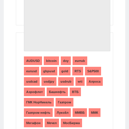
ТЕГИ
AUDUSD
bitcoin
dxy
eurrub
eurusd
gbpusd
gold
RTS
S&P500
usdcad
usdjpy
usdrub
wti
Алроса
Аэрофлот
Башнефть
ВТБ
ГМК НорНикель
Газпром
Газпром нефть
Лукойл
ММВБ
ММК
Мегафон
Мечел
МосБиржа