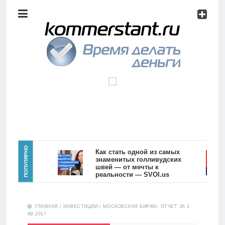
Аналитика
Инвестиции
Дивиденды
Волновой
анализ
Главная
ПОПУЛЯРНО
Как стать одной из самых
знаменитых голливудских
швей — от мечты к
Новости
Видео
реальности — SVOI.us
10551
Аналитика
ГЛАВНАЯ
/
ИНВЕСТИЦИИ
/
МОСКОВСКАЯ БИРЖА: ОТЧЕТ ЗА 2
Сделано
КВ.2017
в России