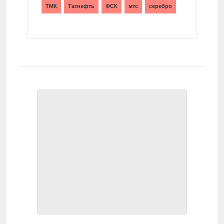
ТМК
Татнефть
ФСК
мтс
серебро