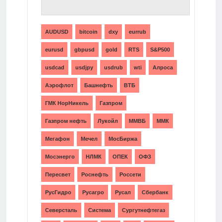
ТЕГИ
AUDUSD
bitcoin
dxy
eurrub
eurusd
gbpusd
gold
RTS
S&P500
usdcad
usdjpy
usdrub
wti
Алроса
Аэрофлот
Башнефть
ВТБ
ГМК НорНикель
Газпром
Газпром нефть
Лукойл
ММВБ
ММК
Мегафон
Мечел
МосБиржа
Мосэнерго
НЛМК
ОПЕК
ОФЗ
Пересвет
Роснефть
Россети
РусГидро
Русагро
Русал
Сбербанк
Северсталь
Система
Сургутнефтегаз