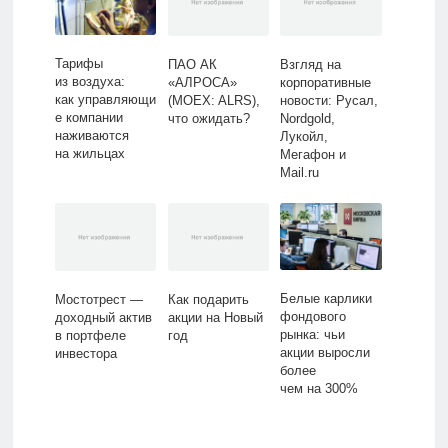
Тарифы
ПАО АК
Взгляд на
из воздуха:
«АЛРОСА»
корпоративные
как управляющи
(MOEX: ALRS),
новости: Русал,
е компании
что ожидать?
Nordgold,
наживаются
Лукойл,
на жильцах
Мегафон и
Mail.ru
Белые карлики
Мостотрест —
Как подарить
фондового
доходный актив
акции на Новый
рынка: чьи
в портфеле
год
акции выросли
инвестора
более
чем на 300%