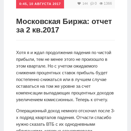
0
1366
144
0:45, 10 АВГУСТА 2017
Инвестиции
Рунет
Московская Биржа: отчет
за 2 кв.2017
Дивиденды
Волновой
Хотя я и ждал продолжения падения по чистой
анализ
прибыли, тем не менее этого не произошло в
этом квартале. Но с учетом ожидаемого
снижения процентных ставок прибыль будет
Видео
постепенно снижаться или в лучшем случае
оставаться на том же уровне за счет
компенсации выпадающих процентных доходов
Сделано
увеличением комиссионных. Теперь к отчету.
в России
Операционный доход немного отскочил после 3-
х подряд кварталов падения. Отчасти спасибо
Рунет
нужно сказать ВТБ с их однодневными
облигациями, которые сгенерировали