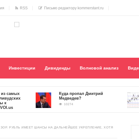
ния
RSS
Письмо редактору kommerstant.ru
Инвестиции
Дивиденды
Волновой анализ
Виде
самых
Куда пропал Дмитрий
дских
Медведев?
10274
us
ЗОР. РУБЛЬ ИМЕЕТ ШАНСЫ НА ДАЛЬНЕЙШЕЕ УКРЕПЛЕНИЕ, ХОТЯ