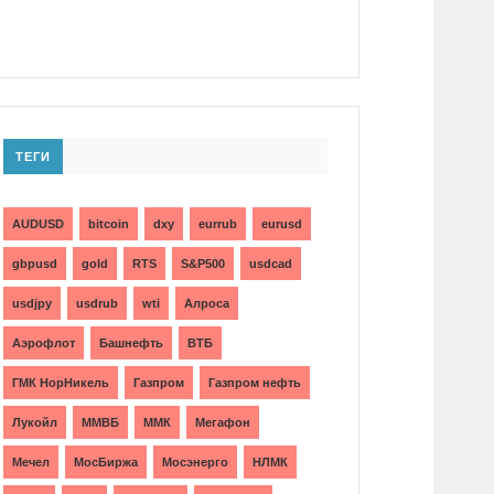
ТЕГИ
AUDUSD
bitcoin
dxy
eurrub
eurusd
gbpusd
gold
RTS
S&P500
usdcad
usdjpy
usdrub
wti
Алроса
Аэрофлот
Башнефть
ВТБ
ГМК НорНикель
Газпром
Газпром нефть
Лукойл
ММВБ
ММК
Мегафон
Мечел
МосБиржа
Мосэнерго
НЛМК