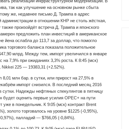
вовать реализации инфраструктурной модернизации. В
ива, так как улучшение на основном рынке сбыта
 тому же, недавнее письмо Д. Трампа в адрес
ой администрации в отношении КНР не столь жёсткая,
 также произойдёт встреча Д. Трампа и японского
намерен предложить план инвестиций в американское
е йена ослабла до 113,7 за доллар, что помогло
тика торгового баланса показала положительное
$47,90 млрд. Между тем, импорт увеличился в январе
 на 7,9% при ожиданиях 3,3% роста. К 8:45 (мск)
 Nikkei 225 — 19383,31 (+2.52%).
8,01 млн бар. в сутки, или прирост на 27,5% в
екабрём импорт снизился. В последний месяц 2016
 в сутки. Надежды нефтяных спекулянтов в пятницу
н будет оценить первые усилия OPEC+ на пути
уже в понедельник. К 9:05 (мск) контракт Brent
%), золото торговалось на уровне $1225 (-0,95%),
0,97%), палладий — $766,05 (-0,84%).
лах 0,1% до 100,73. К 9:05 (мск) пара EUR/USD