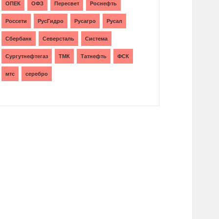
ОПЕК
ОФЗ
Пересвет
Роснефть
Россети
РусГидро
Русагро
Русал
Сбербанк
Северсталь
Система
Сургутнефтегаз
ТМК
Татнефть
ФСК
мтс
серебро