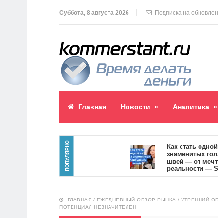
Суббота, 8 августа 2026
Подписка на обновле
Главная
Новости
»
Аналитика
»
ПОПУЛЯРНО
блик пост
Как стать одной из 
знаменитых голливу
швей — от мечты к
реальности — SVOI.
10557
ГЛАВНАЯ
/
ЕЖЕДНЕВНЫЙ ОБЗОР РЫНКА
/
УТРЕННИЙ ОБ
ПОТЕНЦИАЛ НЕЗНАЧИТЕЛЕН