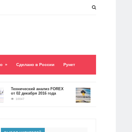
о
»
Сделано в России
Рунет
​Технический анализ FOREX
Долг «Роснефти» сост
от 02 декабря 2016 года
5,2 триллиона рублей
10047
9062