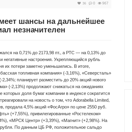
0
967
36
имеет шансы на дальнейшее
иал незначителен
ался на 0,71% до 2173,98 пт., а РТС — на 0,13% до
али негативные настроения. Укрепляющийся рубль
ня их потери заметно уменьшились. В итоге,
збасская топливная компания» (-3,16%), «Северсталь»
(-2,34%; планирует разместить до 20% акций нового
ома» (-2,13%) продолжают снижаться на ожиданиях
те которых доля бумаг компании в индексе сократится
реагировали на новость о том, что Adorabella Limited,
, продала 4,5% акций «ФосАгро» по цене 2550 руб.
ефть» (+7,55%), привилегированные «Ростелеком»
4%), «МРСК Центр» (+3,39%), «Магнит» (+2,98%). На
 рубля. По данным ЦБ РФ, положительное сальдо