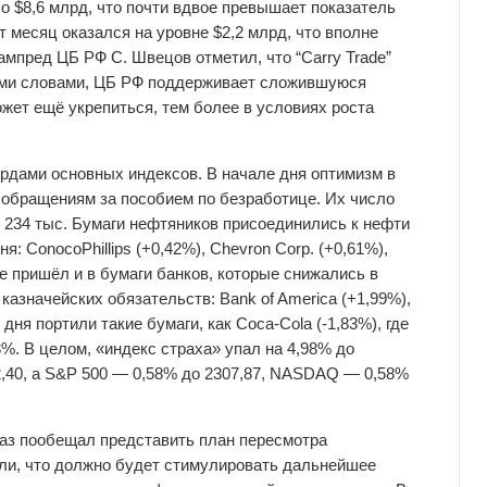
о $8,6 млрд, что почти вдвое превышает показатель
т месяц оказался на уровне $2,2 млрд, что вполне
зампред ЦБ РФ С. Швецов отметил, что “Carry Trade”
ными словами, ЦБ РФ поддерживает сложившуюся
жет ещё укрепиться, тем более в условиях роста
рдами основных индексов. В начале дня оптимизм в
обращениям за пособием по безработице. Их число
 234 тыс. Бумаги нефтяников присоединились к нефти
я: ConocoPhillips (+0,42%), Chevron Corp. (+0,61%),
же пришёл и в бумаги банков, которые снижались в
азначейских обязательств: Bank of America (+1,99%),
 дня портили такие бумаги, как Coca-Cola (-1,83%), где
%. В целом, «индекс страха» упал на 4,98% до
72,40, а S&P 500 — 0,58% до 2307,87, NASDAQ — 0,58%
аз пообещал представить план пересмотра
ли, что должно будет стимулировать дальнейшее