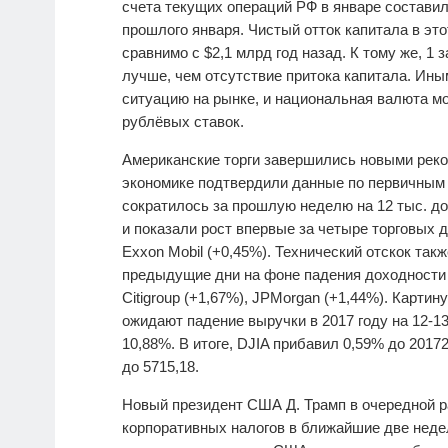
счета текущих операций РФ в январе составил
прошлого января. Чистый отток капитала в это
сравнимо с $2,1 млрд год назад. К тому же, 1 
лучше, чем отсутствие притока капитала. И
ситуацию на рынке, и национальная валюта мо
рублёвых ставок.
Американские торги завершились новыми реко
экономике подтвердили данные по первичным 
сократилось за прошлую неделю на 12 тыс. до
и показали рост впервые за четыре торговых дн
Exxon Mobil (+0,45%). Технический отскок так
предыдущие дни на фоне падения доходности к
Citigroup (+1,67%), JPMorgan (+1,44%). Картину
ожидают падение выручки в 2017 году на 12-13
10,88%. В итоге, DJIA прибавил 0,59% до 201
до 5715,18.
Новый президент США Д. Трамп в очередной р
корпоративных налогов в ближайшие две неде