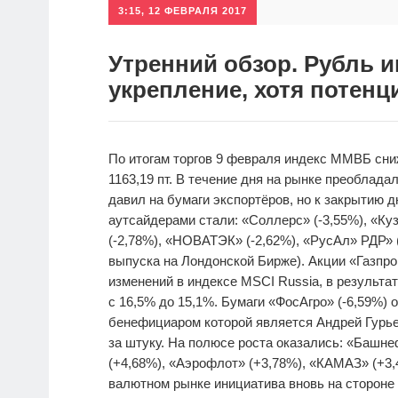
3:15, 12 ФЕВРАЛЯ 2017
Утренний обзор. Рубль 
укрепление, хотя потенц
По итогам торгов 9 февраля индекс ММВБ сниж
1163,19 пт. В течение дня на рынке преоблад
давил на бумаги экспортёров, но к закрытию д
аутсайдерами стали: «Соллерс» (-3,55%), «Ку
(-2,78%), «НОВАТЭК» (-2,62%), «РусАл» РДР» 
выпуска на Лондонской Бирже). Акции «Газпр
изменений в индексе MSCI Russia, в результа
с 16,5% до 15,1%. Бумаги «ФосАгро» (-6,59%) от
бенефициаром которой является Андрей Гурьев
за штуку. На полюсе роста оказались: «Башн
(+4,68%), «Аэрофлот» (+3,78%), «КАМАЗ» (+3,
валютном рынке инициатива вновь на стороне