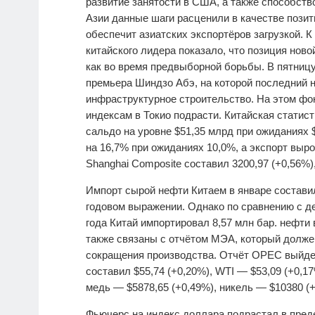
развитие занятости в США, а также способст
Азии данные шаги расценили в качестве позит
обеспечит азиатских экспортёров загрузкой. К
китайского лидера показало, что позиция нов
как во время предвыборной борьбы. В пятницу
премьера Шиндзо Абэ, на которой последний 
инфраструктурное строительство. На этом фон
индексам в Токио подрасти. Китайская статис
сальдо на уровне $51,35 млрд при ожиданиях 
на 16,7% при ожиданиях 10,0%, а экспорт вырос
Shanghai Composite составил 3200,97 (+0,56%),
Импорт сырой нефти Китаем в январе составил 
годовом выражении. Однако по сравнению с д
года Китай импортировал 8,57 млн бар. нефти
также связаны с отчётом МЭА, который долже
сокращения производства. Отчёт OPEC выйдет 
составил $55,74 (+0,20%), WTI — $53,09 (+0,17
медь — $5878,65 (+0,49%), никель — $10380 (+
Фьючерс на индекс доллара подрастал в преде