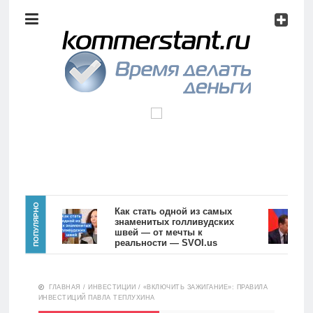
Аналитика
Инвестиции
Дивиденды
Волновой
анализ
Главная
ПОПУЛЯРНО
Как стать одной из самых
Куд
знаменитых голливудских
Мед
швей — от мечты к
10
Новости
Видео
реальности — SVOI.us
10557
Аналитика
ГЛАВНАЯ
/
ИНВЕСТИЦИИ
/
«ВКЛЮЧИТЬ ЗАЖИГАНИЕ»: ПРАВИЛА
Сделано
ИНВЕСТИЦИЙ ПАВЛА ТЕПЛУХИНА
в России