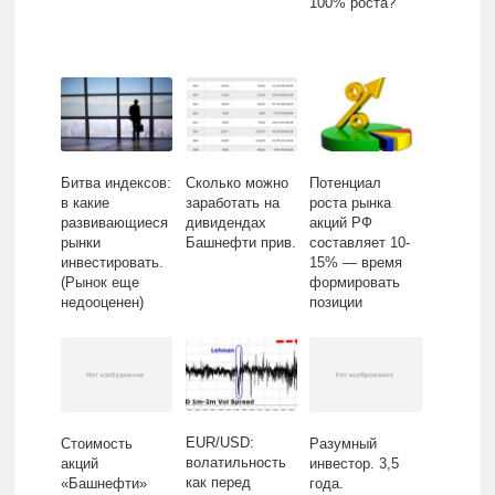
100% роста?
Битва индексов:
Сколько можно
Потенциал
в какие
заработать на
роста рынка
развивающиеся
дивидендах
акций РФ
рынки
Башнефти прив.
составляет 10-
инвестировать.
15% — время
(Рынок еще
формировать
недооценен)
позиции
EUR/USD:
Стоимость
Разумный
волатильность
акций
инвестор. 3,5
как перед
«Башнефти»
года.