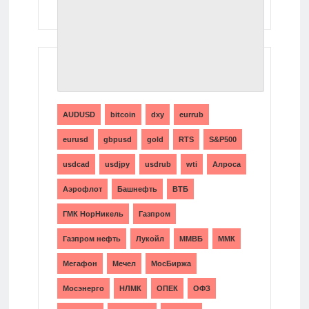
ТЕГИ
AUDUSD
bitcoin
dxy
eurrub
eurusd
gbpusd
gold
RTS
S&P500
usdcad
usdjpy
usdrub
wti
Алроса
Аэрофлот
Башнефть
ВТБ
ГМК НорНикель
Газпром
Газпром нефть
Лукойл
ММВБ
ММК
Мегафон
Мечел
МосБиржа
Мосэнерго
НЛМК
ОПЕК
ОФЗ