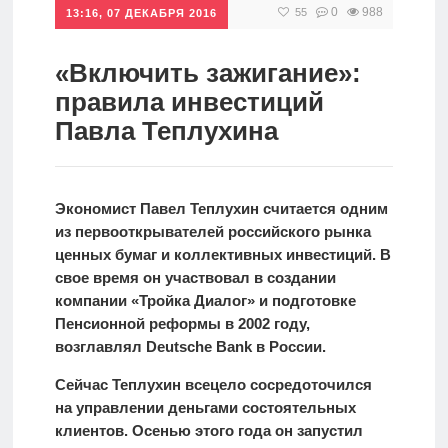
0
988
55
13:16, 07 ДЕКАБРЯ 2016
Инвестиции
Рунет
«Включить зажигание»:
правила инвестиций
Дивиденды
Павла Теплухина
Волновой
анализ
Экономист Павел Теплухин считается одним
из первооткрывателей российского рынка
Видео
ценных бумаг и коллективных инвестиций. В
свое время он участвовал в создании
компании «Тройка Диалог» и подготовке
Сделано
Пенсионной реформы в 2002 году,
в России
возглавлял Deutsche Bank в России.
Сейчас Теплухин всецело сосредоточился
на управлении деньгами состоятельных
Рунет
клиентов. Осенью этого года он запустил