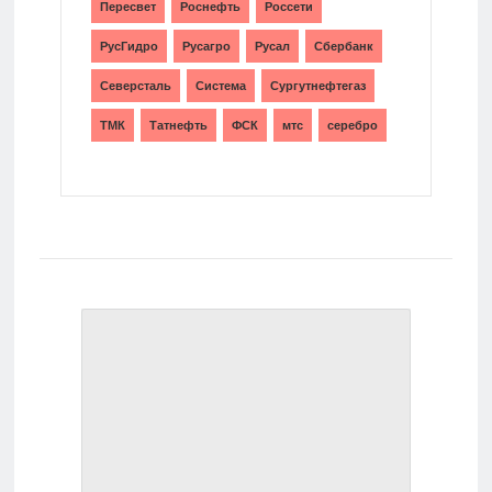
Пересвет
Роснефть
Россети
РусГидро
Русагро
Русал
Сбербанк
Северсталь
Система
Сургутнефтегаз
ТМК
Татнефть
ФСК
мтс
серебро