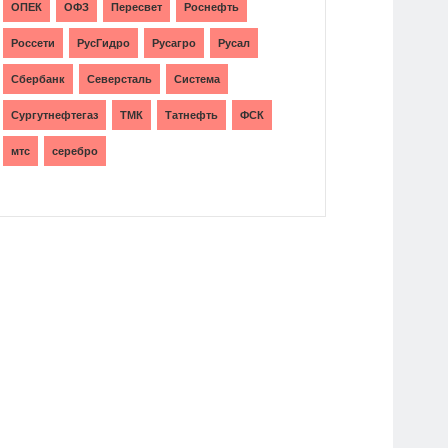
ОПЕК
ОФЗ
Пересвет
Роснефть
Россети
РусГидро
Русагро
Русал
Сбербанк
Северсталь
Система
Сургутнефтегаз
ТМК
Татнефть
ФСК
мтс
серебро