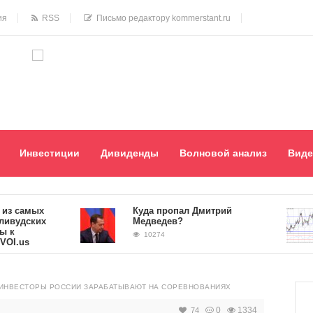
ия
RSS
Письмо редактору kommerstant.ru
Инвестиции
Дивиденды
Волновой анализ
Виде
самых
Куда пропал Дмитрий
дских
Медведев?
10274
us
 ИНВЕСТОРЫ РОССИИ ЗАРАБАТЫВАЮТ НА СОРЕВНОВАНИЯХ
0
1334
74