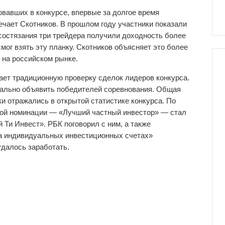
овавших в конкурсе, впервые за долгое время
ечает Скотников. В прошлом году участники показали
 состязания три трейдера получили доходность более
 смог взять эту планку. Скотников объясняет это более
 на российском рынке.
ет традиционную проверку сделок лидеров конкурса.
иально объявить победителей соревнования. Общая
ки отражались в открытой статистике конкурса. По
ной номинации — «Лучший частный инвестор» — стал
й Ти Инвест». РБК поговорил с ним, а также
на индивидуальных инвестиционных счетах»
удалось заработать.