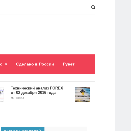
о
»
Сделано в России
Рунет
​Технический анализ FOREX
Долг «Роснефти» сост
от 02 декабря 2016 года
5,2 триллиона рублей
10044
9059