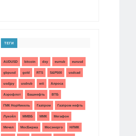
ТЕГИ
AUDUSD
bitcoin
dxy
eurrub
eurusd
gbpusd
gold
RTS
S&P500
usdcad
usdjpy
usdrub
wti
Алроса
Аэрофлот
Башнефть
ВТБ
ГМК НорНикель
Газпром
Газпром нефть
Лукойл
ММВБ
ММК
Мегафон
Мечел
МосБиржа
Мосэнерго
НЛМК