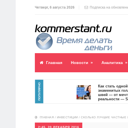
Четверг, 6 августа 2026
Подписка на обновлен
Главная
Новости
»
Аналитика
»
ПОПУЛЯРНО
блик пост
Как стать одной из 
знаменитых голливу
швей — от мечты к
реальности — SVOI.
10551
ГЛАВНАЯ
/
ИНВЕСТИЦИИ
/
СКОЛЬКО ЛУЧШИЕ ЧАСТНЫЕ
2:45, 20 ДЕКАБРЯ 2016