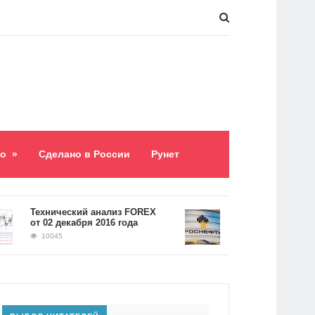
о
»
Сделано в России
Рунет
​Технический анализ FOREX
Долг «Роснефти» сос
от 02 декабря 2016 года
5,2 триллиона рублей
10045
9060