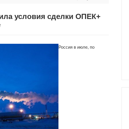
ила условия сделки ОПЕК+
е
Россия в июле, по