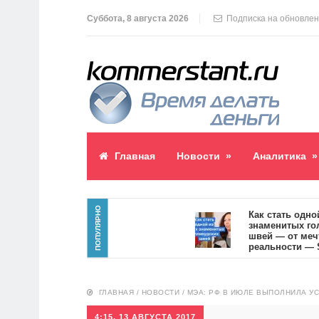
Суббота, 8 августа 2026
Подписка на обновле
Главная
Новости
»
Аналитика
»
ПОПУЛЯРНО
аблик пост
Как стать одной из
знаменитых голлив
швей — от мечты к
реальности — SVOI
10554
ГЛАВНАЯ
/
НОВОСТИ
/
МЭА: РФ В ИЮЛЕ ВЫПОЛНИЛА УС
4:15, 13 АВГУСТА 2017