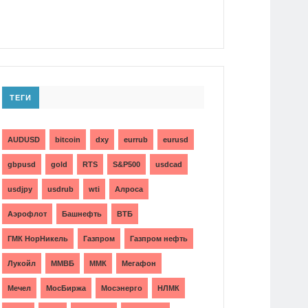
ТЕГИ
AUDUSD
bitcoin
dxy
eurrub
eurusd
gbpusd
gold
RTS
S&P500
usdcad
usdjpy
usdrub
wti
Алроса
Аэрофлот
Башнефть
ВТБ
ГМК НорНикель
Газпром
Газпром нефть
Лукойл
ММВБ
ММК
Мегафон
Мечел
МосБиржа
Мосэнерго
НЛМК