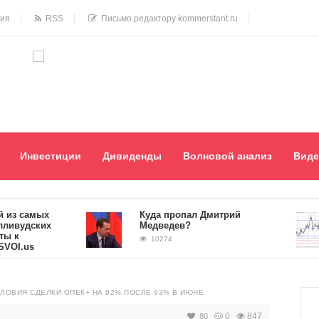
ния
RSS
Письмо редактору kommerstant.ru
Инвестиции
Дивиденды
Волновой анализ
Виде
 самых
Куда пропал Дмитрий
удских
Медведев?
10274
.us
ЛОВИЯ СДЕЛКИ ОПЕК+ НА 92% ПОСЛЕ 93% В ИЮНЕ
0
847
80