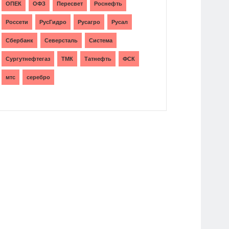
ОПЕК
ОФЗ
Пересвет
Роснефть
Россети
РусГидро
Русагро
Русал
Сбербанк
Северсталь
Система
Сургутнефтегаз
ТМК
Татнефть
ФСК
мтс
серебро