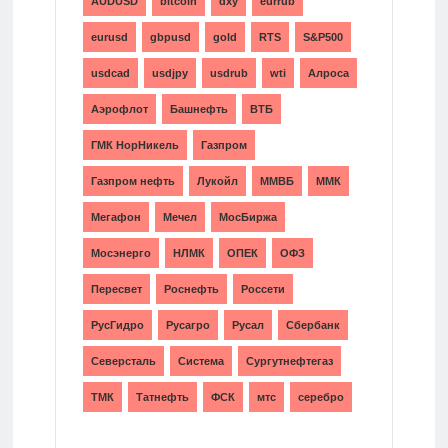
AUDUSD
bitcoin
dxy
eurrub
eurusd
gbpusd
gold
RTS
S&P500
usdcad
usdjpy
usdrub
wti
Алроса
Аэрофлот
Башнефть
ВТБ
ГМК НорНикель
Газпром
Газпром нефть
Лукойл
ММВБ
ММК
Мегафон
Мечел
МосБиржа
Мосэнерго
НЛМК
ОПЕК
ОФЗ
Пересвет
Роснефть
Россети
РусГидро
Русагро
Русал
Сбербанк
Северсталь
Система
Сургутнефтегаз
ТМК
Татнефть
ФСК
мтс
серебро