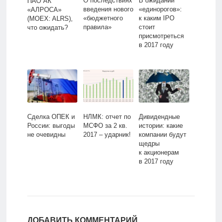
О последствиях
В ожидании
ПАО АК
введения нового
«единорогов»:
«АЛРОСА»
«бюджетного
к каким IPO
(MOEX: ALRS),
правила»
стоит
что ожидать?
присмотреться
в 2017 году
Сделка ОПЕК и
НЛМК: отчет по
Дивидендные
России: выгоды
МСФО за 2 кв.
истории: какие
не очевидны
2017 – ударник!
компании будут
щедры
к акционерам
в 2017 году
ДОБАВИТЬ КОММЕНТАРИЙ