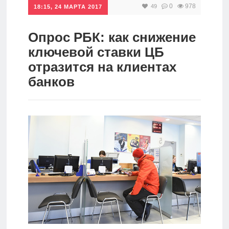
0
978
49
18:15, 24 МАРТА 2017
Инвестиции
Рунет
Опрос РБК: как снижение
ключевой ставки ЦБ
Дивиденды
отразится на клиентах
банков
Волновой
анализ
Видео
Сделано
в России
Рунет