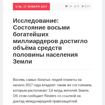
0
814
38
Инвестиции
1:46, 17 ЯНВАРЯ 2017
Рунет
Исследование:
Дивиденды
Состояние восьми
богатейших
Волновой
миллиардеров достигло
анализ
объёма средств
половины населения
Видео
Земли
Сделано
Восемь самых богатых людей планеты на
в России
начало 2017 года владеют таким же состоянием,
которым располагает 3,6 млрд жителей Земли.
Об этом сообщает Reuters со ссылкой на
Рунет
доклад международной правозащитной