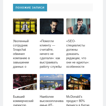
ПОХОЖИЕ ЗАПИСИ
Уволенный
«Помогли
«SEO-
сотрудник
клиенту —
специалисты
Snapchat
считайте,
должны
обвинил
ничего не
доказать
компанию в
сделали»: как
редакции, что
завышении
выстраивать
они не идиоты»:
данных о
работу службы
особенности
количестве
поддержки в
SEO для СМИ
пользователей
социальных
накануне IPO
сетях
Бывший
Наиболее
McDonald’s
коммерческий
высокооплачива
продаст 80%
директор
емые ИТ-
бизнеса в Китае