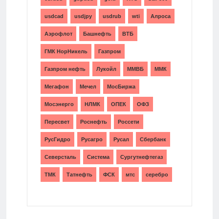
usdcad
usdjpy
usdrub
wti
Алроса
Аэрофлот
Башнефть
ВТБ
ГМК НорНикель
Газпром
Газпром нефть
Лукойл
ММВБ
ММК
Мегафон
Мечел
МосБиржа
Мосэнерго
НЛМК
ОПЕК
ОФЗ
Пересвет
Роснефть
Россети
РусГидро
Русагро
Русал
Сбербанк
Северсталь
Система
Сургутнефтегаз
ТМК
Татнефть
ФСК
мтс
серебро