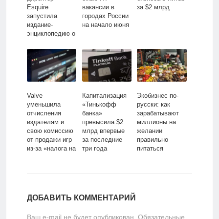
Esquire
вакансии в
за $2 млрд
запустила
городах России
издание-
на начало июня
энциклопедию о
часах
Valve
Капитализация
Экобизнес по-
уменьшила
«Тинькофф
русски: как
отчисления
банка»
зарабатывают
издателям и
превысила $2
миллионы на
свою комиссию
млрд впервые
желании
от продажи игр
за последние
правильно
из-за «налога на
три года
питаться
Google»
ДОБАВИТЬ КОММЕНТАРИЙ
Ваш e-mail не будет опубликован.
Обязательные