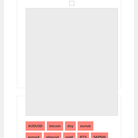
ТЕГИ
AUDUSD
bitcoin
dxy
eurrub
eurusd
gbpusd
gold
RTS
S&P500